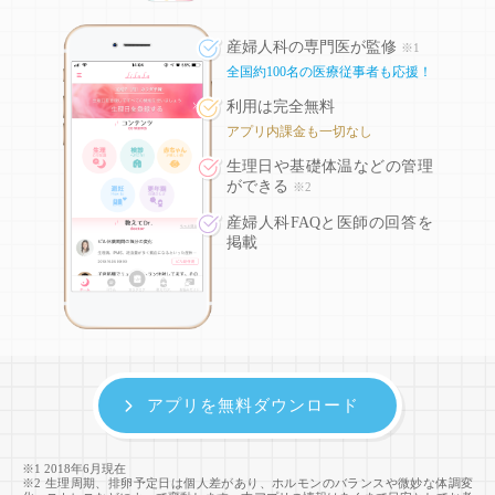
産婦人科の専門医が監修
※1
全国約100名の医療従事者も応援！
利用は完全無料
アプリ内課金も一切なし
生理日や基礎体温などの
管理
ができる
※2
産婦人科FAQと医師の回答を
掲載
アプリを無料ダウンロード
※1 2018年6月現在
※2 生理周期、排卵予定日は個人差があり、ホルモンのバランスや微妙な体調変