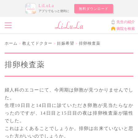
LiLuLa
無料ダウンロード
アプリでもっと便利に
先生の紹介
病院を検索
ホーム
教えてドクター
妊娠希望
排卵検査薬
>
>
>
排卵検査薬
婦人科のエコーにて、今周期は卵胞が見つかりませんでし
た。
生理10日目と14日目に診ていただき卵胞が見当たらなか
ったのですが、14日目と15日目の夜は排卵検査薬が陽性
でした。
これはよくあることでしょうか。排卵は出来ていないと思
った方がいいのでしょうか。