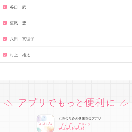
谷口 武
蓮尾 豊
八田 真理子
村上 雄太