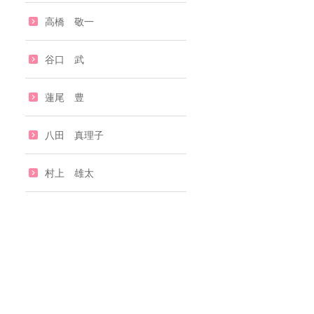
高橋 敬一
谷口 武
蓮尾 豊
八田 真理子
村上 雄太