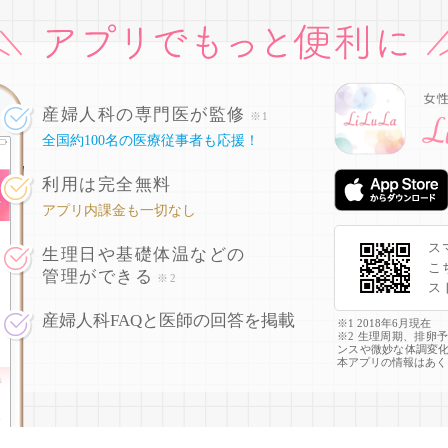
産婦人科の専門医が監修
※1
全国約100名の医療従事者も応援！
利用は完全無料
アプリ内課金も一切なし
ス
生理日や基礎体温などの
こ
管理ができる
※2
ス
産婦人科FAQと医師の回答を掲載
※1 2018年6月現在
※2 生理周期、排卵
ンスや微妙な体調変
本アプリの情報はあく