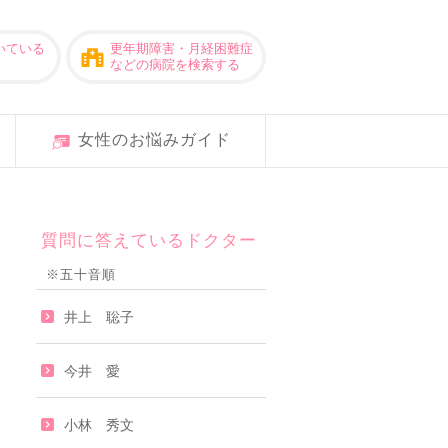
いている
更年期障害・月経困難症
などの病院を検索する
女性のお悩みガイド
質問に答えているドクター
※五十音順
井上 聡子
今井 愛
小林 秀文