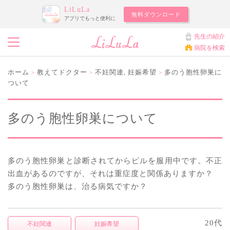
LiLuLa
無料ダウンロード
アプリでもっと便利に
先生の紹介
病院を検索
ホーム
教えてドクター
不妊関連
,
妊娠希望
多のう胞性卵巣に
>
>
>
ついて
多のう胞性卵巣について
多のう胞性卵巣と診断されてからピルを服用中です。不正
出血があるのですが、それは重症度と関係ありますか？
多のう胞性卵巣は、治る病気ですか？
20代
不妊関連
妊娠希望