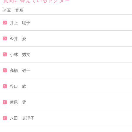
質問に答えているドクター
※五十音順
井上 聡子
今井 愛
小林 秀文
高橋 敬一
谷口 武
蓮尾 豊
八田 真理子