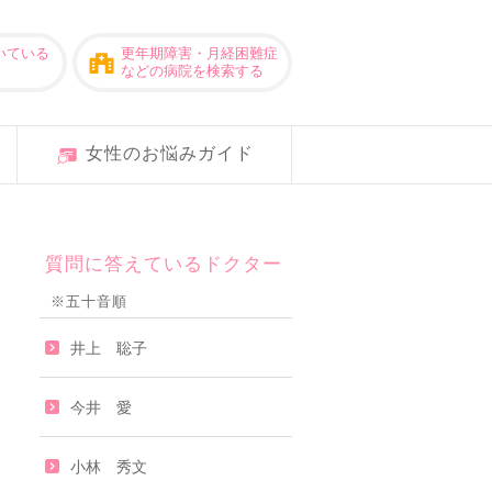
いている
更年期障害・月経困難症
などの病院を検索する
女性のお悩みガイド
質問に答えているドクター
※五十音順
井上 聡子
今井 愛
小林 秀文