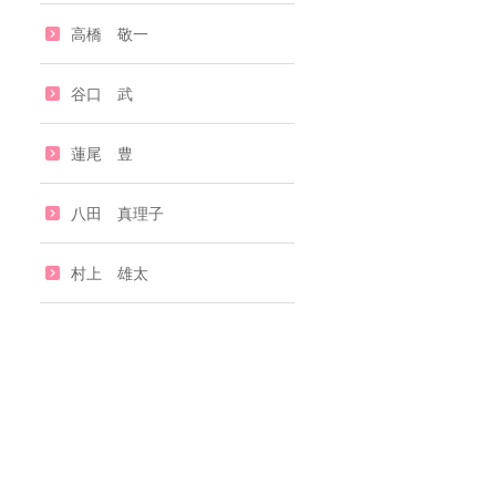
高橋 敬一
谷口 武
蓮尾 豊
八田 真理子
村上 雄太