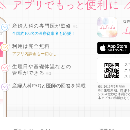
産婦人科の専門医が監修
※1
全国約100名の医療従事者も応援！
利用は完全無料
アプリ内課金も一切なし
ス
生理日や基礎体温などの
こ
管理ができる
※2
ス
産婦人科FAQと医師の回答を掲載
※1 2018年6月現在
※2 生理周期、排卵
ンスや微妙な体調変
本アプリの情報はあく