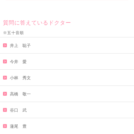
質問に答えているドクター
※五十音順
井上 聡子
今井 愛
小林 秀文
高橋 敬一
谷口 武
蓮尾 豊