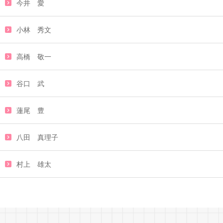
今井 愛
小林 秀文
高橋 敬一
谷口 武
蓮尾 豊
八田 真理子
村上 雄太