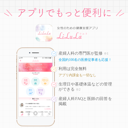
産婦人科の専門医が監修
※1
全国約100名の医療従事者も応援！
利用は完全無料
アプリ内課金も一切なし
生理日や基礎体温などの
管理
ができる
※2
産婦人科FAQと医師の回答を
掲載