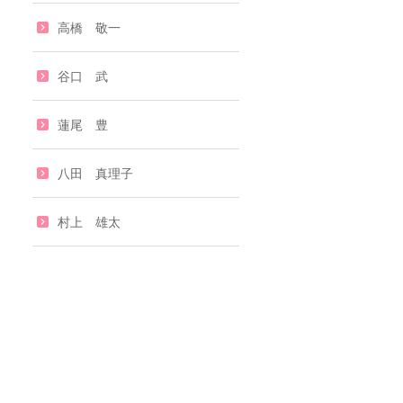
高橋 敬一
谷口 武
蓮尾 豊
八田 真理子
村上 雄太