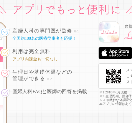
産婦人科の専門医が監修
※1
全国約100名の医療従事者も応援！
利用は完全無料
アプリ内課金も一切なし
ス
生理日や基礎体温などの
こ
管理ができる
※2
ス
産婦人科FAQと医師の回答を掲載
※1 2018年6月現在
※2 生理周期、排卵
ンスや微妙な体調変
本アプリの情報はあく