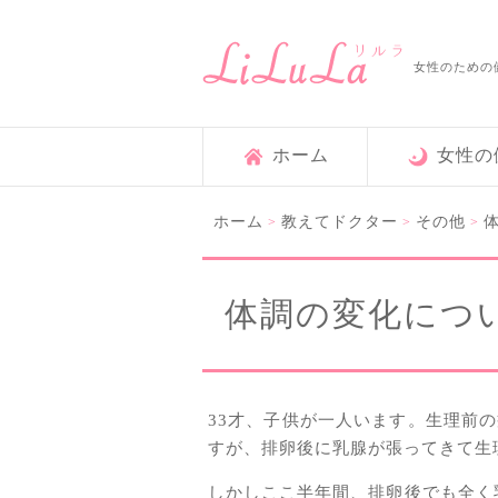
女性のための
ホーム
女性の
ホーム
教えてドクター
その他
>
>
>
体調の変化につ
33才、子供が一人います。生理前
すが、排卵後に乳腺が張ってきて生
しかしここ半年間、排卵後でも全く