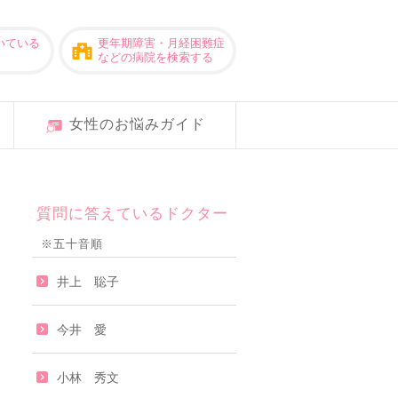
いている
更年期障害・月経困難症
などの病院を検索する
女性のお悩みガイド
質問に答えているドクター
※五十音順
井上 聡子
今井 愛
小林 秀文