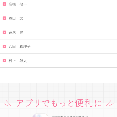
高橋 敬一
谷口 武
蓮尾 豊
八田 真理子
村上 雄太