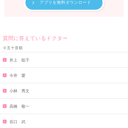
アプリを無料ダウンロード
質問に答えているドクター
※五十音順
井上 聡子
今井 愛
小林 秀文
高橋 敬一
谷口 武