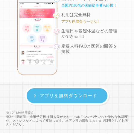
全国約100名の医療従事者も応援！
利用は完全無料
アプリ内課金も一切なし
生理日や基礎体温などの
管理
ができる
※2
産婦人科FAQと医師の回答を
掲載
アプリを無料ダウンロード
※1 2018年6月現在
※2 生理周期、排卵予定日は個人差があり、ホルモンのバランスや微妙な体調変
化、ストレスなどによって変動します。本アプリの情報はあくまで目安としてお考
えください。