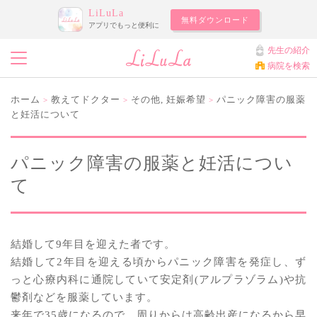
LiLuLa
無料ダウンロード
アプリでもっと便利に
先生の紹介
病院を検索
ホーム
教えてドクター
その他
,
妊娠希望
パニック障害の服薬
>
>
>
と妊活について
パニック障害の服薬と妊活につい
て
結婚して9年目を迎えた者です。
結婚して2年目を迎える頃からパニック障害を発症し、ず
っと心療内科に通院していて安定剤(アルプラゾラム)や抗
鬱剤などを服薬しています。
来年で35歳になるので、周りからは高齢出産になるから早