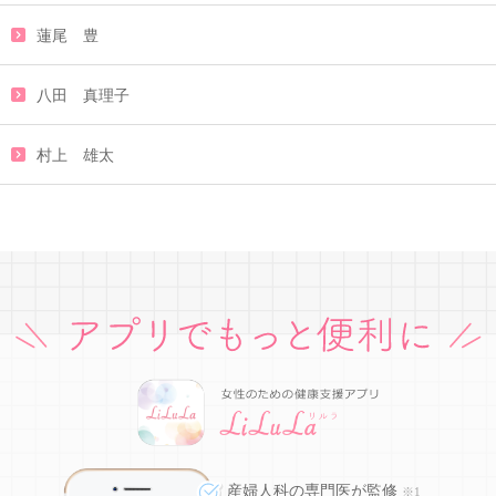
蓮尾 豊
八田 真理子
村上 雄太
産婦人科の専門医が監修
※1