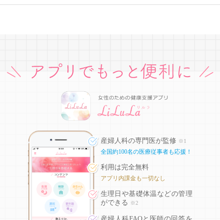
産婦人科の専門医が監修
※1
全国約100名の医療従事者も応援！
利用は完全無料
アプリ内課金も一切なし
生理日や基礎体温などの
管理
ができる
※2
産婦人科FAQと医師の回答を