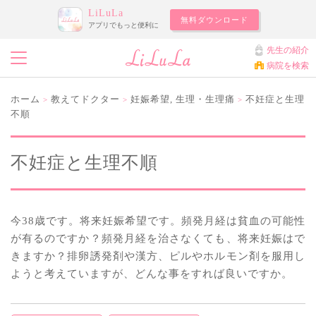
LiLuLa
無料ダウンロード
アプリでもっと便利に
先生の紹介
病院を検索
ホーム
教えてドクター
妊娠希望
,
生理・生理痛
不妊症と生理
>
>
>
不順
不妊症と生理不順
今38歳です。将来妊娠希望です。頻発月経は貧血の可能性
が有るのですか？頻発月経を治さなくても、将来妊娠はで
きますか？排卵誘発剤や漢方、ピルやホルモン剤を服用し
ようと考えていますが、どんな事をすれば良いですか。