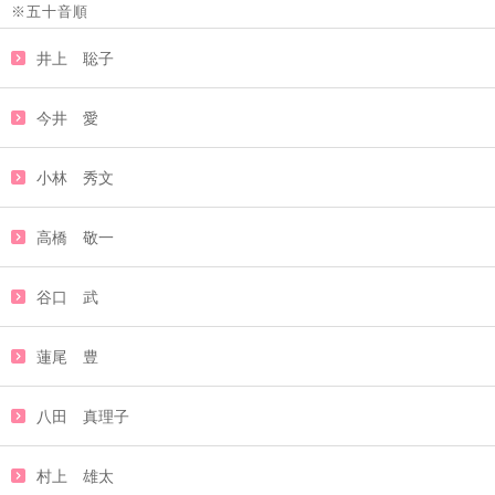
※五十音順
井上 聡子
今井 愛
小林 秀文
高橋 敬一
谷口 武
蓮尾 豊
八田 真理子
村上 雄太