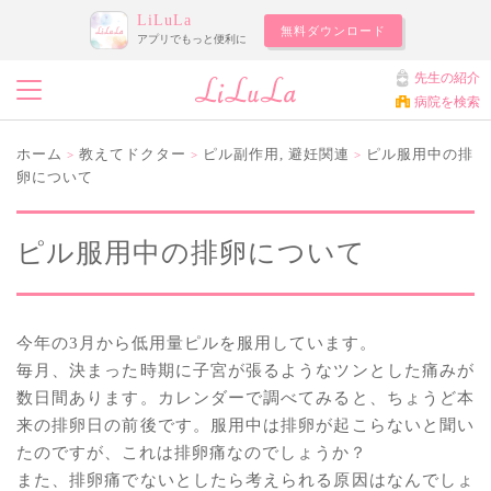
LiLuLa
無料ダウンロード
アプリでもっと便利に
先生の紹介
病院を検索
ホーム
教えてドクター
ピル副作用
,
避妊関連
ピル服用中の排
>
>
>
卵について
ピル服用中の排卵について
今年の3月から低用量ピルを服用しています。
毎月、決まった時期に子宮が張るようなツンとした痛みが
数日間あります。カレンダーで調べてみると、ちょうど本
来の排卵日の前後です。服用中は排卵が起こらないと聞い
たのですが、これは排卵痛なのでしょうか？
また、排卵痛でないとしたら考えられる原因はなんでしょ