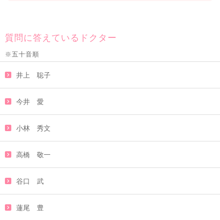
質問に答えているドクター
※五十音順
井上 聡子
今井 愛
小林 秀文
高橋 敬一
谷口 武
蓮尾 豊