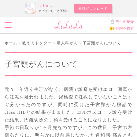
LiLuLa
無料ダウンロード
アプリでもっと便利に
先生の紹介
病院を検索
ホーム
教えてドクター
婦人科がん
子宮頸がんについて
>
>
>
子宮頸がんについて
元々一年近く生理がなく、病院で診察を受けエコー写真か
ら妊娠を疑われました。尿検査で妊娠していないことはす
ぐ分かったのですが、同時に受けた子宮頸がん検診で
class IIIBとの結果が出ました。コルポスコープ診を受け
た結果、円錐切除の手術を受けることになりました。
手術の日取りが1ヶ月先なのですが、この数日、子宮の左
側あたりに、明らかに以前感じなかった違和感(痛みとも