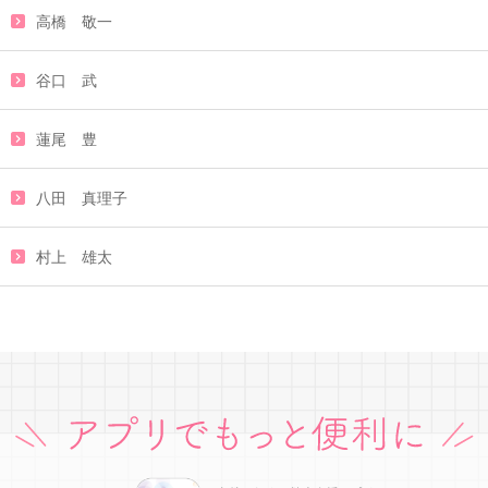
高橋 敬一
谷口 武
蓮尾 豊
八田 真理子
村上 雄太