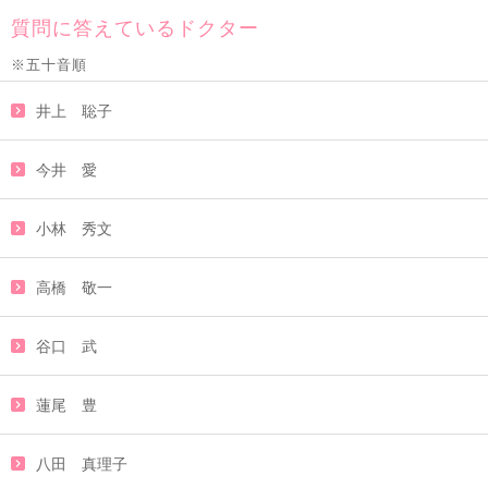
質問に答えているドクター
※五十音順
井上 聡子
今井 愛
小林 秀文
高橋 敬一
谷口 武
蓮尾 豊
八田 真理子