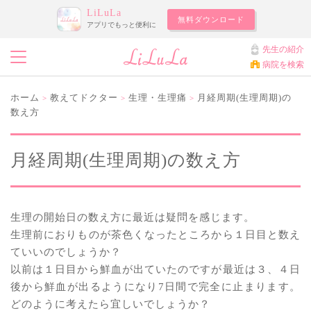
LiLuLa
無料ダウンロード
アプリでもっと便利に
先生の紹介
病院を検索
ホーム
教えてドクター
生理・生理痛
月経周期(生理周期)の
>
>
>
数え方
月経周期(生理周期)の数え方
生理の開始日の数え方に最近は疑問を感じます。
生理前におりものが茶色くなったところから１日目と数え
ていいのでしょうか？
以前は１日目から鮮血が出ていたのですが最近は３、４日
後から鮮血が出るようになり7日間で完全に止まります。
どのように考えたら宜しいでしょうか？