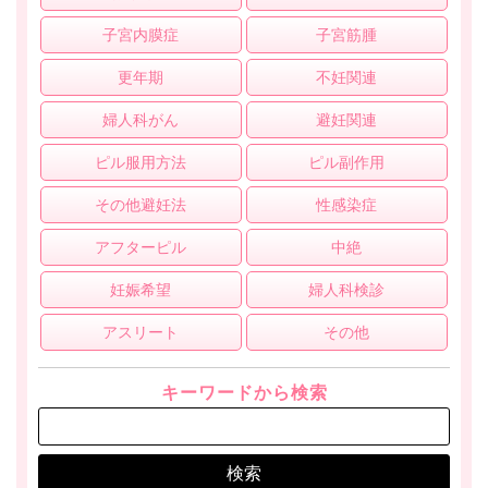
子宮内膜症
子宮筋腫
更年期
不妊関連
婦人科がん
避妊関連
ピル服用方法
ピル副作用
その他避妊法
性感染症
アフターピル
中絶
妊娠希望
婦人科検診
アスリート
その他
キーワードから検索