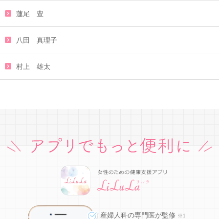
蓮尾 豊
八田 真理子
村上 雄太
産婦人科の専門医が監修
※1