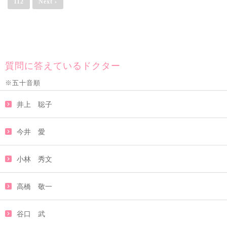
112
Next ›
質問に答えているドクター
※五十音順
井上 聡子
今井 愛
小林 秀文
高橋 敬一
谷口 武