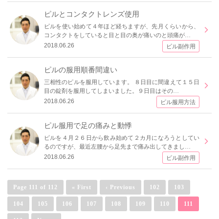
ピルとコンタクトレンズ使用
ピルを使い始めて４年ほど経ちますが、先月くらいから、
コンタクトをしていると目と目の奥が痛いのと頭痛が…
2018.06.26
ピル副作用
ピルの服用順番間違い
三相性のピルを服用しています。 ８日目に間違えて１５日
目の錠剤を服用してしまいました。９日目はその…
2018.06.26
ピル服用方法
ピル服用で足の痛みと動悸
ピルを４月２６日から飲み始めて２カ月になろうとしてい
るのですが、最近左腰から足先まで痛み出してきまし…
2018.06.26
ピル副作用
Page 111 of 112
« First
‹ Previous
102
103
104
105
106
107
108
109
110
111