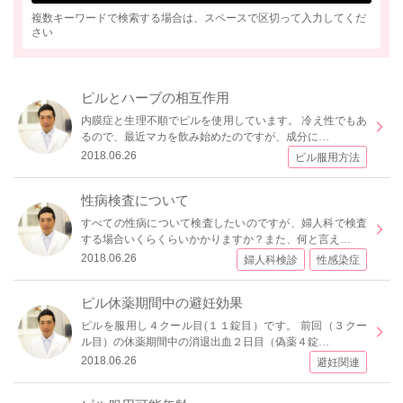
複数キーワードで検索する場合は、スペースで区切って入力してくだ
さい
ピルとハーブの相互作用
内膜症と生理不順でピルを使用しています。 冷え性でもあ
るので、最近マカを飲み始めたのですが、成分に…
2018.06.26
ピル服用方法
性病検査について
すべての性病について検査したいのですが、婦人科で検査
する場合いくらくらいかかりますか？また、何と言え…
2018.06.26
婦人科検診
性感染症
ピル休薬期間中の避妊効果
ピルを服用し４クール目(１１錠目）です。 前回（３クー
ル目）の休薬期間中の消退出血２日目（偽薬４錠…
2018.06.26
避妊関連