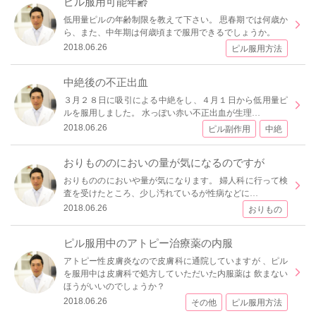
ピル服用可能年齢
低用量ピルの年齢制限を教えて下さい。 思春期では何歳か
ら、また、中年期は何歳頃まで服用できるでしょうか。
2018.06.26
ピル服用方法
中絶後の不正出血
３月２８日に吸引による中絶をし、４月１日から低用量ピ
ルを服用しました。 水っぽい赤い不正出血が生理…
2018.06.26
ピル副作用
中絶
おりもののにおいの量が気になるのですが
おりもののにおいや量が気になります。 婦人科に行って検
査を受けたところ、少し汚れているが性病などに…
2018.06.26
おりもの
ピル服用中のアトピー治療薬の内服
アトピー性皮膚炎なので皮膚科に通院していますが 、ピル
を服用中は皮膚科で処方していただいた内服薬は 飲まない
ほうがいいのでしょうか？
2018.06.26
その他
ピル服用方法