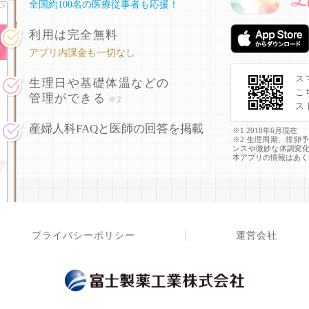
全国約100名の医療従事者も応援！
利用は完全無料
アプリ内課金も一切なし
ス
生理日や基礎体温などの
こ
管理ができる
※2
ス
産婦人科FAQと医師の回答を掲載
※1 2018年6月現在
※2 生理周期、排卵
ンスや微妙な体調変
本アプリの情報はあく
プライバシーポリシー
運営会社