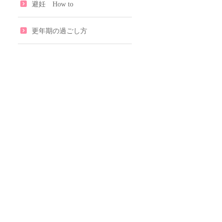
避妊 How to
更年期の過ごし方