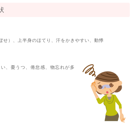
状
ぼせ）、上半身のほてり、汗をかきやすい、動悸
まい、憂うつ、倦怠感、物忘れが多