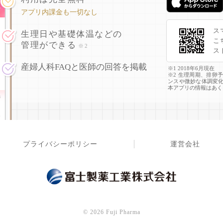
アプリ内課金も一切なし
ス
生理日や基礎体温などの
こ
管理ができる
※2
ス
産婦人科FAQと医師の回答を掲載
※1 2018年6月現在
※2 生理周期、排卵
ンスや微妙な体調変
本アプリの情報はあく
プライバシーポリシー
運営会社
©
2026 Fuji Pharma