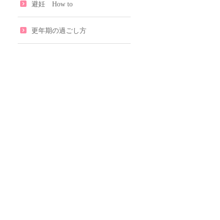
避妊 How to
更年期の過ごし方