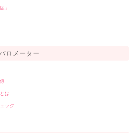
症」
バロメーター
係
とは
ェック