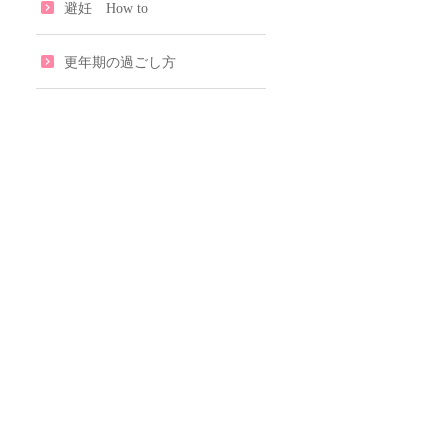
避妊 How to
更年期の過ごし方