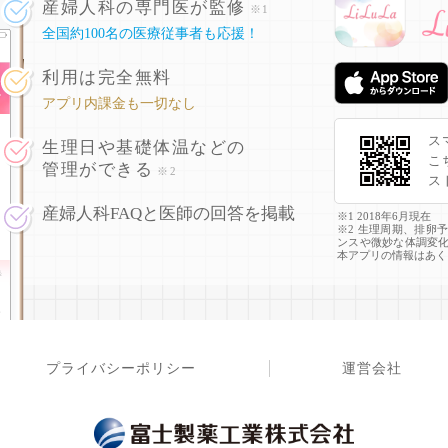
産婦人科の専門医が監修
※1
全国約100名の医療従事者も応援！
利用は完全無料
アプリ内課金も一切なし
ス
生理日や基礎体温などの
こ
管理ができる
※2
ス
産婦人科FAQと医師の回答を掲載
※1 2018年6月現在
※2 生理周期、排卵
ンスや微妙な体調変
本アプリの情報はあく
プライバシーポリシー
運営会社