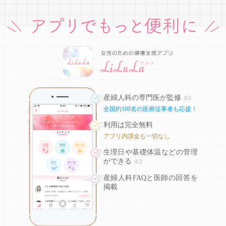
産婦人科の専門医が監修
※1
全国約100名の医療従事者も応援！
利用は完全無料
アプリ内課金も一切なし
生理日や基礎体温などの
管理
ができる
※2
産婦人科FAQと医師の回答を
掲載