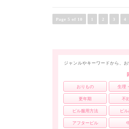
Page 5 of 10
1
2
3
4
ジャンルやキーワードから、お
おりもの
生理
更年期
不
ピル服用方法
ピル
アフターピル