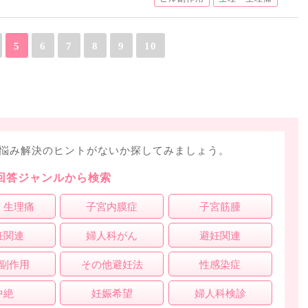
5
6
7
8
9
10
悩み解決のヒントがないか探してみましょう。
回答ジャンルから検索
・生理痛
子宮内膜症
子宮筋腫
妊関連
婦人科がん
避妊関連
副作用
その他避妊法
性感染症
中絶
妊娠希望
婦人科検診