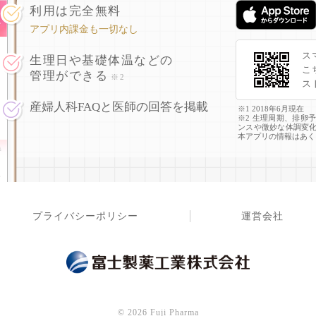
利用は完全無料
アプリ内課金も一切なし
ス
生理日や基礎体温などの
こ
管理ができる
※2
ス
産婦人科FAQと医師の回答を掲載
※1 2018年6月現在
※2 生理周期、排卵
ンスや微妙な体調変
本アプリの情報はあく
プライバシーポリシー
運営会社
©
2026 Fuji Pharma