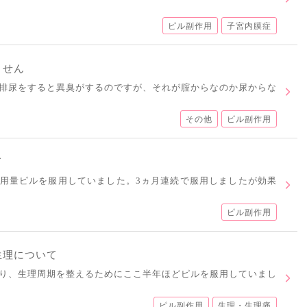
ピル副作用
子宮内膜症
ません
排尿をすると異臭がするのですが、それが腟からなのか尿からな
その他
ピル副作用
て
用量ピルを服用していました。3ヵ月連続で服用しましたが効果
ピル副作用
生理について
り、生理周期を整えるためにここ半年ほどピルを服用していまし
ピル副作用
生理・生理痛