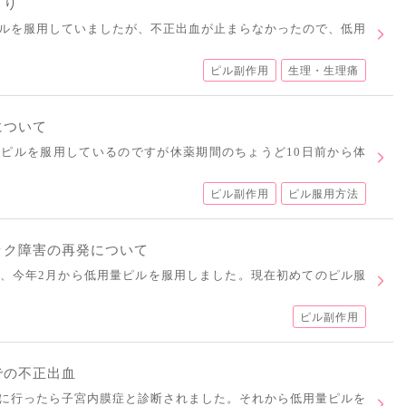
まり
ルを服用していましたが、不正出血が止まらなかったので、低用
ピル副作用
生理・生理痛
について
ピルを服用しているのですが休薬期間のちょうど10日前から体
ピル副作用
ピル服用方法
ック障害の再発について
、今年2月から低用量ピルを服用しました。現在初めてのピル服
ピル副作用
での不正出血
に行ったら子宮内膜症と診断されました。それから低用量ピルを