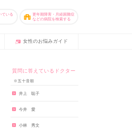
いている
更年期障害・月経困難症
などの病院を検索する
女性のお悩みガイド
質問に答えているドクター
※五十音順
井上 聡子
今井 愛
小林 秀文