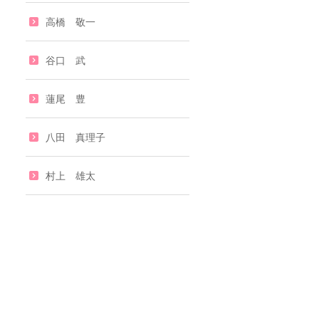
高橋 敬一
谷口 武
蓮尾 豊
八田 真理子
村上 雄太