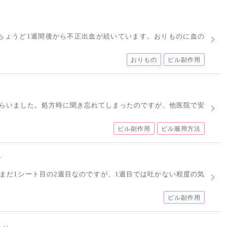
ちょうど1週間後から不正出血が続いています。おりものに血の
おりもの
ピル副作用
らいました。処方時に聞き忘れてしまったのですが、他医院で安
ピル副作用
ピル服用方法
て
まだ1シート目の2週目なのですが、1週目では吐かない程度の気
ピル副作用