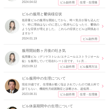
2024.04.02
ピル副作用
生理・生理痛
ピルの服用と鬱病様症状
低容量ピルの服用を開始してから、時々気分が落ち込んだ
り、特に理由はないのに悲しい気持ちになったり、鬱病の
ような症状が増えました。 これらの症状とピルは関係あり
ますか？
2024.01.19
ピル副作用
服用開始数ヶ月後の吐き気
低用量ピル（デソゲストレル/エチニールエストラジオール
錠）を服用していて現在6シート目です。 1ヶ月…
2023.09.12
ピル副作用
ピル服用方法
ピル服用中の生理について
現在18歳です。生理痛が酷く悩まされていたので婦人科で
診てもらい、機能性月経困難症と診断され、超低用…
2023.08.31
ピル副作用
生理・生理痛
ピル休薬期間中の生理について