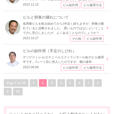
2022.12.15
ピル副作用
ピル服用方法
ピルと卵巣の腫れについて
低用量ピルを飲み始めてから1年近く経ちますが、卵巣が腫
れていると診断されました。 悪いものではないということ
で少し安心しましたが、よくあることなのでしょうか？
2022.10.27
その他
ピル副作用
ピルの副作用（手足のしびれ）
デソゲストレル/エチニールエストラジオール錠のピル服用
中です。3シート目に突入したのですが、腕の違和…
2022.08.06
ピル副作用
ピル服用方法
Page 2 of 10
1
2
3
4
5
6
7
8
9
10