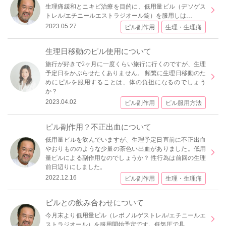
生理痛緩和とニキビ治療を目的に、低用量ピル（デソゲス
トレル/エチニールエストラジオール錠）を服用しは…
2023.05.27
ピル副作用
生理・生理痛
生理日移動のピル使用について
旅行が好きで2ヶ月に一度くらい旅行に行くのですが、生理
予定日をかぶらせたくありません。 頻繁に生理日移動のた
めにピルを服用することは、体の負担になるのでしょう
か？
2023.04.02
ピル副作用
ピル服用方法
ピル副作用？不正出血について
低用量ピルを飲んでいますが、生理予定日直前に不正出血
やおりもののような少量の茶色い出血がありました。低用
量ピルによる副作用なのでしょうか？ 性行為は前回の生理
前日辺りにしました。
2022.12.16
ピル副作用
生理・生理痛
ピルとの飲み合わせについて
今月末より低用量ピル（レボノルゲストレル/エチニールエ
ストラジオール）を服用開始予定です。低気圧で具…