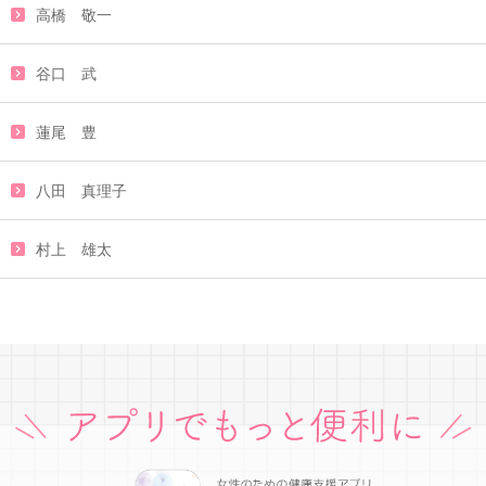
高橋 敬一
谷口 武
蓮尾 豊
八田 真理子
村上 雄太