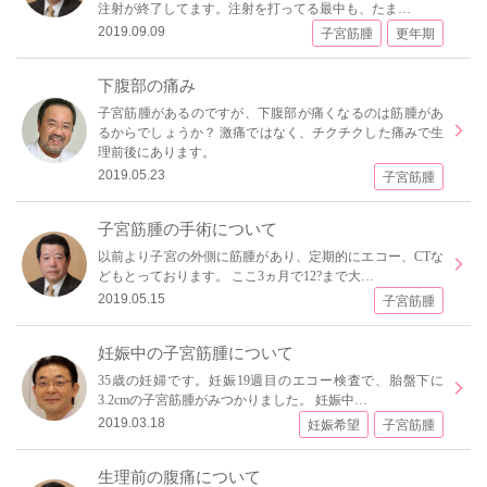
注射が終了してます。注射を打ってる最中も、たま…
2019.09.09
子宮筋腫
更年期
下腹部の痛み
子宮筋腫があるのですが、下腹部が痛くなるのは筋腫があ
るからでしょうか？ 激痛ではなく、チクチクした痛みで生
理前後にあります。
2019.05.23
子宮筋腫
子宮筋腫の手術について
以前より子宮の外側に筋腫があり、定期的にエコー、CTな
どもとっております。 ここ3ヵ月で12?まで大…
2019.05.15
子宮筋腫
妊娠中の子宮筋腫について
35歳の妊婦です。妊娠19週目のエコー検査で、胎盤下に
3.2cmの子宮筋腫がみつかりました。 妊娠中…
2019.03.18
妊娠希望
子宮筋腫
生理前の腹痛について