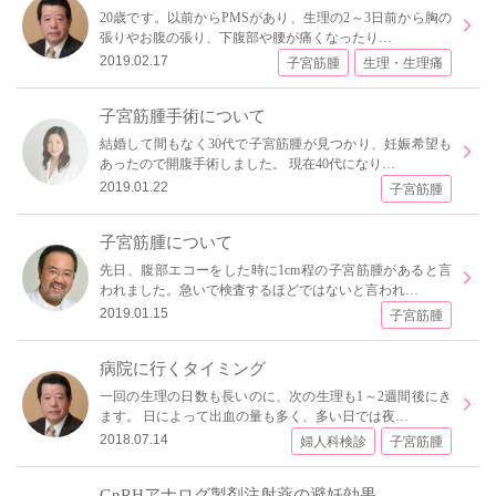
20歳です。以前からPMSがあり、生理の2～3日前から胸の
張りやお腹の張り、下腹部や腰が痛くなったり…
2019.02.17
子宮筋腫
生理・生理痛
子宮筋腫手術について
結婚して間もなく30代で子宮筋腫が見つかり、妊娠希望も
あったので開腹手術しました。 現在40代になり…
2019.01.22
子宮筋腫
子宮筋腫について
先日、腹部エコーをした時に1cm程の子宮筋腫があると言
われました。急いで検査するほどではないと言われ…
2019.01.15
子宮筋腫
病院に行くタイミング
一回の生理の日数も長いのに、次の生理も1～2週間後にき
ます。 日によって出血の量も多く、多い日では夜…
2018.07.14
婦人科検診
子宮筋腫
GnRHアナログ製剤注射薬の避妊効果