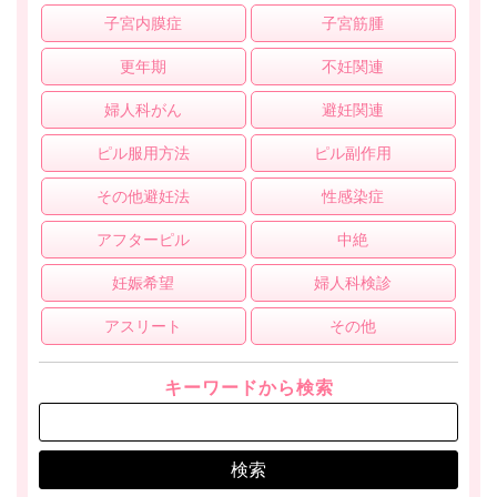
子宮内膜症
子宮筋腫
更年期
不妊関連
婦人科がん
避妊関連
ピル服用方法
ピル副作用
その他避妊法
性感染症
アフターピル
中絶
妊娠希望
婦人科検診
アスリート
その他
キーワードから検索