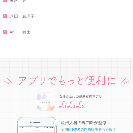
蓮尾 豊
八田 真理子
村上 雄太
産婦人科の専門医が監修
※1
全国約100名の医療従事者も応援！