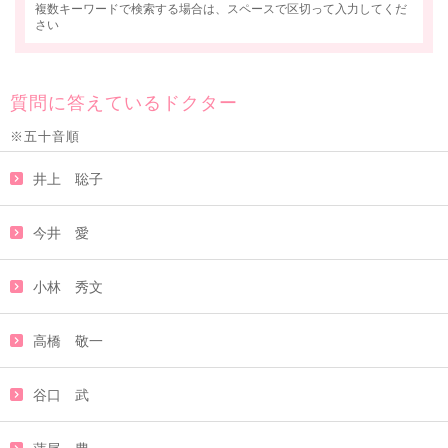
複数キーワードで検索する場合は、スペースで区切って入力してくだ
さい
質問に答えているドクター
※五十音順
井上 聡子
今井 愛
小林 秀文
高橋 敬一
谷口 武