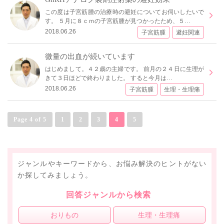
この度は子宮筋腫の治療時の避妊についてお伺いしたいで
す。 ５月に８ｃｍの子宮筋腫が見つかったため、５…
2018.06.26
子宮筋腫
避妊関連
微量の出血が続いています
はじめまして。４２歳の主婦です。 前月の２４日に生理が
きて３日ほどで終わりました。 すると今月は…
2018.06.26
子宮筋腫
生理・生理痛
Page 4 of 5
1
2
3
4
5
ジャンルやキーワードから、お悩み解決のヒントがない
か探してみましょう。
回答ジャンルから検索
おりもの
生理・生理痛