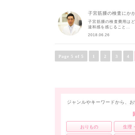
子宮筋腫の検査にか
子宮筋腫の検査費用はど
違和感を感じること…
2018.06.26
Page 5 of 5
1
2
3
4
ジャンルやキーワードから、お
おりもの
生理