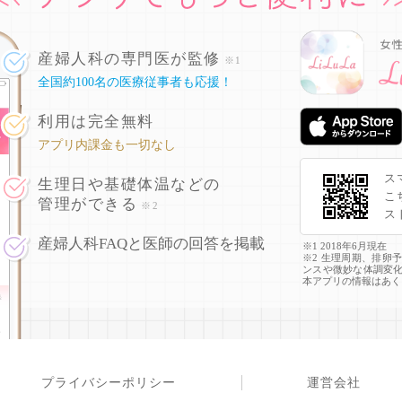
産婦人科の専門医が監修
※1
全国約100名の医療従事者も応援！
利用は完全無料
アプリ内課金も一切なし
ス
生理日や基礎体温などの
こ
管理ができる
※2
ス
産婦人科FAQと医師の回答を掲載
※1 2018年6月現在
※2 生理周期、排卵
ンスや微妙な体調変
本アプリの情報はあく
プライバシーポリシー
運営会社