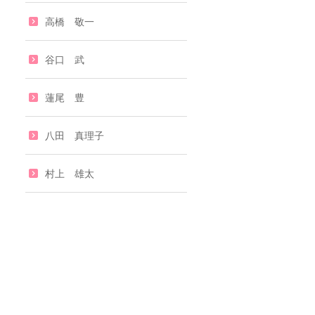
高橋 敬一
谷口 武
蓮尾 豊
八田 真理子
村上 雄太