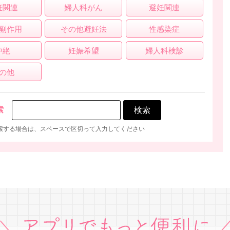
妊関連
婦人科がん
避妊関連
副作用
その他避妊法
性感染症
中絶
妊娠希望
婦人科検診
の他
索
索する場合は、スペースで区切って入力してください