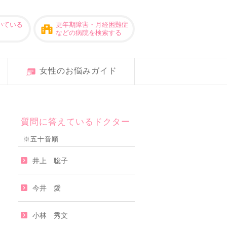
いている
更年期障害・月経困難症
などの病院を検索する
女性のお悩みガイド
質問に答えているドクター
※五十音順
井上 聡子
今井 愛
小林 秀文