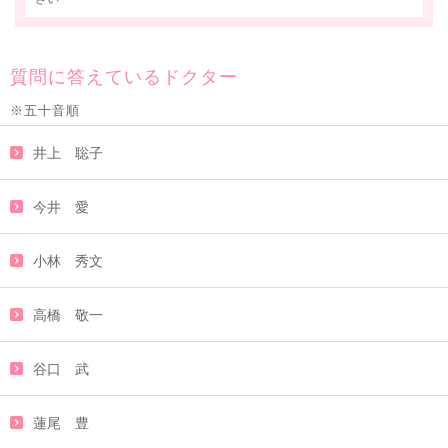
質問に答えているドクター
※五十音順
井上 聡子
今井 愛
小林 秀文
高橋 敬一
谷口 武
蓮尾 豊