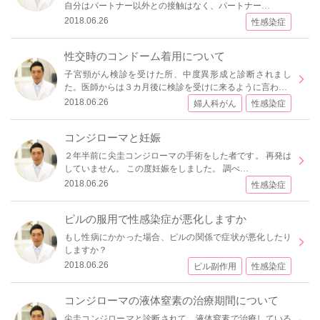
自分はパートナー以外との接触はなく、パートナー…
2018.06.26
性感染症
性交時のコンドーム着用について
子宮頸がん検診を受けた所、中度異形成と診断されまし
た。医師からは３カ月後に検診を受けに来るように言わ…
2018.06.26
婦人科がん
性感染症
コンジローマと妊娠
２年半前に尖圭コンジローマの手術をした者です。 再発は
していません。 この度妊娠をしました。 調べ…
2018.06.26
性感染症
ピルの服用で性感染症が悪化しますか
もし性病にかかった場合、ピルの関係で症状が悪化したり
しますか？
2018.06.26
ピル副作用
性感染症
コンジローマの液体窒素の治療期間について
尖圭コンジローマと診断されて、液体窒素で治療している