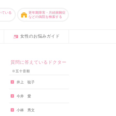
いている
更年期障害・月経困難症
などの病院を検索する
女性のお悩みガイド
質問に答えているドクター
※五十音順
井上 聡子
今井 愛
小林 秀文