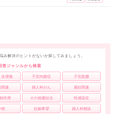
悩み解決のヒントがないか探してみましょう。
回答ジャンルから検索
・生理痛
子宮内膜症
子宮筋腫
妊関連
婦人科がん
避妊関連
副作用
その他避妊法
性感染症
中絶
妊娠希望
婦人科検診