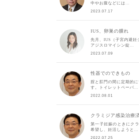
中やお腹などには…
2023.07.17
IUS、卵巣の腫れ
先月、IUS（子宮内避
アジスロマイシン錠…
2023.07.09
性器でのできもの
腟と肛門の間に定期的に
す。トイレットペーパ…
2022.08.01
クラミジア感染治療
第一子妊娠のときにクラ
希望し、妊活しようと…
2022.07.25