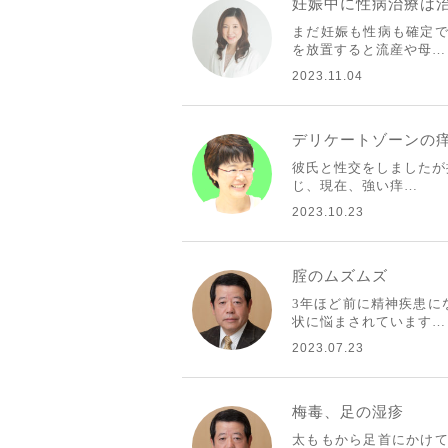
妊娠中に性病治療は
まだ妊娠も性病も確定で
を放置すると流産や母…
2023.11.04
デリケートゾーンの
彼氏と性交をしましたが
じ、現在、強い痒…
2023.10.23
腟のムズムズ
3年ほど前に精神疾患に
状に悩まされています…
2023.07.23
梅毒、足の湿疹
太ももから足首にかけて