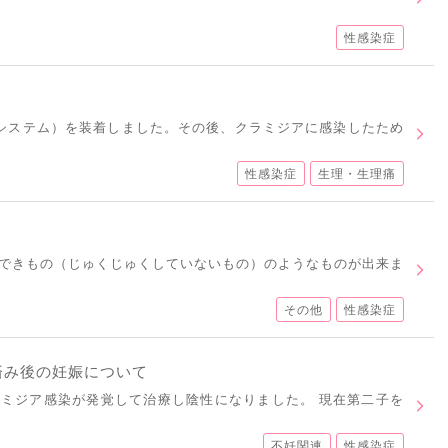
性感染症
妊システム）を装着しました。その後、クラミジアに感染したため
性感染症
生理・生理痛
できもの（じゅくじゅくしていないもの）のようなものが出来ま
その他
性感染症
済み後の妊娠について
ミジア感染が発覚して治療し陰性になりました。 現在第二子を
不妊関連
性感染症