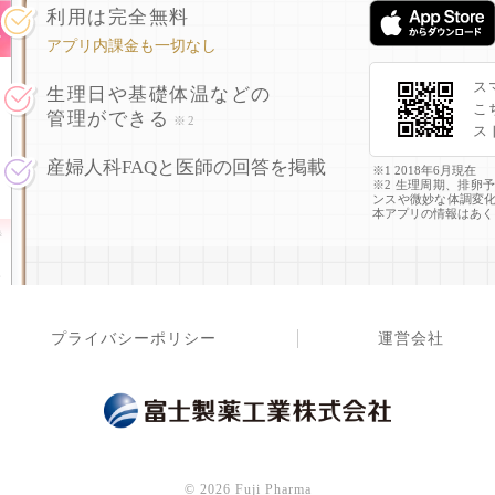
利用は完全無料
アプリ内課金も一切なし
ス
生理日や基礎体温などの
こ
管理ができる
※2
ス
産婦人科FAQと医師の回答を掲載
※1 2018年6月現在
※2 生理周期、排卵
ンスや微妙な体調変
本アプリの情報はあく
プライバシーポリシー
運営会社
©
2026 Fuji Pharma