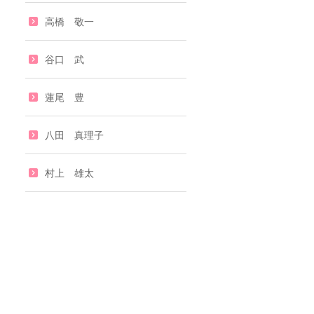
高橋 敬一
谷口 武
蓮尾 豊
八田 真理子
村上 雄太