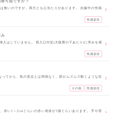
治療可能ですか？
は無いのですが、両方とも心当たりがあります。 妊娠中の性病
性感染症
痒み
挿入はしていません。 腟入口付近(大陰唇の下あたり)に痒みを感
性感染症
なってから、私の意志とは関係なく、腟がムズムズ動くような症
その他
性感染症
、赤い1～2cmぐらいの赤い発疹が5個ぐらいあります。 手や背