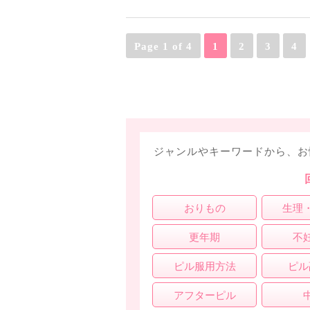
Page 1 of 4
1
2
3
4
ジャンルやキーワードから、お
おりもの
生理
更年期
不
ピル服用方法
ピル
アフターピル