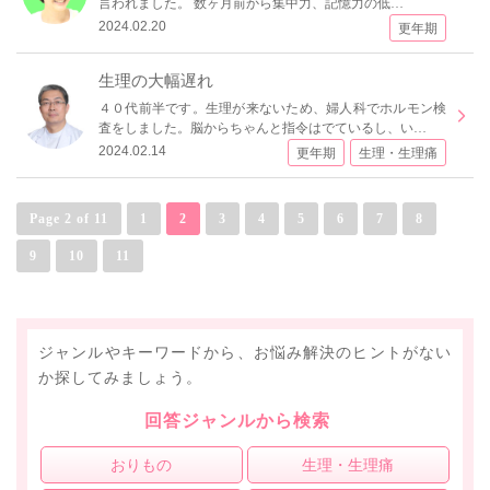
言われました。 数ヶ月前から集中力、記憶力の低…
2024.02.20
更年期
生理の大幅遅れ
４０代前半です。生理が来ないため、婦人科でホルモン検
査をしました。脳からちゃんと指令はでているし、い…
2024.02.14
更年期
生理・生理痛
Page 2 of 11
1
2
3
4
5
6
7
8
9
10
11
ジャンルやキーワードから、お悩み解決のヒントがない
か探してみましょう。
回答ジャンルから検索
おりもの
生理・生理痛