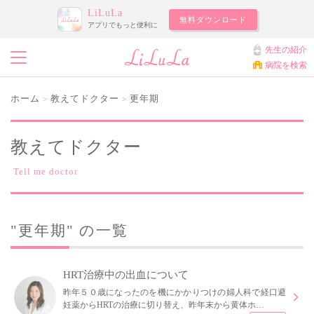
LiLuLa
無料ダウンロード
アプリでもっと便利に
先生の紹介
病院を検索
ホーム
教えてドクター
更年期
>
>
教えてドクター
Tell me doctor
"更年期" の一覧
HRT治療中の出血について
昨年５０歳になったのを機にかかりつけの婦人科で経口避
妊薬からHRTの治療に切り替え、昨年末から黄体ホ…