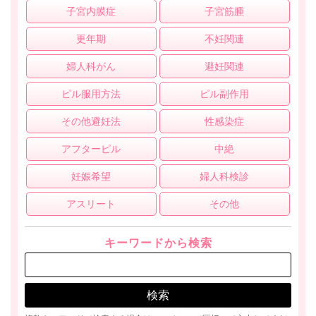
子宮内膜症
子宮筋腫
更年期
不妊関連
婦人科がん
避妊関連
ピル服用方法
ピル副作用
その他避妊法
性感染症
アフターピル
中絶
妊娠希望
婦人科検診
アスリート
その他
キーワードから検索