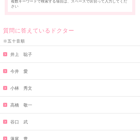
複数キーワードで検索する場合は、スペースで区切って入力してくだ
さい
質問に答えているドクター
※五十音順
井上 聡子
今井 愛
小林 秀文
高橋 敬一
谷口 武
蓮尾 豊