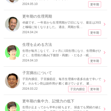
2024.05.10
更年期
更年期の生理周期
48歳です。一年前から生理周期が25日になり、最近は20日
と極端に短くなりました。 過去、周期が長…
2024.04.24
更年期
生理を止める方法
生理が毎月こなくて、２ヶ月に1回生理になり、生理痛がひ
どく、生理前の痛み(下腹部・両腰）・だるさ・眠…
2024.04.10
更年期
子宮摘出について
子宮内膜症、子宮腺筋症、毎月生理痛や過多出血で辛いで
す。ホルモン剤は副作用が 酷く避けています。 避…
2024.03.22
子宮内膜症
更年期
更年期の集中力、記憶力の低下
生理が止まってから半年が経ちます。 採血でも閉経の値と