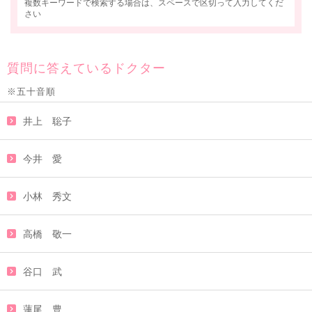
複数キーワードで検索する場合は、スペースで区切って入力してくだ
さい
質問に答えているドクター
※五十音順
井上 聡子
今井 愛
小林 秀文
高橋 敬一
谷口 武
蓮尾 豊