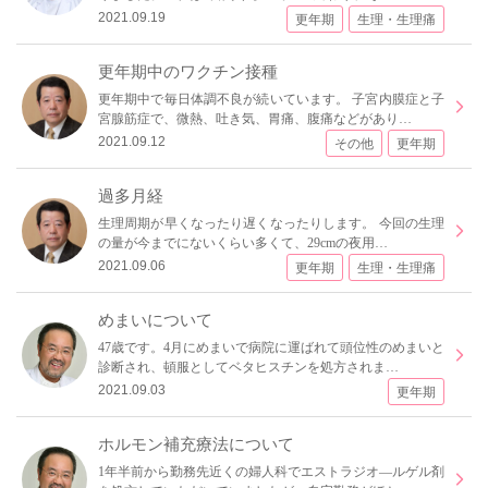
2021.09.19
更年期
生理・生理痛
更年期中のワクチン接種
更年期中で毎日体調不良が続いています。 子宮内膜症と子
宮腺筋症で、微熱、吐き気、胃痛、腹痛などがあり…
2021.09.12
その他
更年期
過多月経
生理周期が早くなったり遅くなったりします。 今回の生理
の量が今までにないくらい多くて、29cmの夜用…
2021.09.06
更年期
生理・生理痛
めまいについて
47歳です。4月にめまいで病院に運ばれて頭位性のめまいと
診断され、頓服としてベタヒスチンを処方されま…
2021.09.03
更年期
ホルモン補充療法について
1年半前から勤務先近くの婦人科でエストラジオ―ルゲル剤