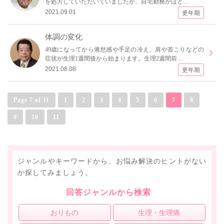
を処方していただいていましたが、自宅勤務がほと…
2021.09.01
更年期
体調の変化
49歳になってから倦怠感や手足の冷え、肩や首こりなどの
症状が生理1週間後から始まります。生理2週間前…
2021.08.08
更年期
Page 7 of 11
1
2
3
4
5
6
7
8
9
10
11
ジャンルやキーワードから、お悩み解決のヒントがない
か探してみましょう。
回答ジャンルから検索
おりもの
生理・生理痛