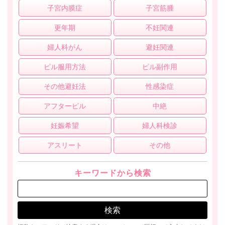
子宮内膜症
子宮筋腫
更年期
不妊関連
婦人科がん
避妊関連
ピル服用方法
ピル副作用
その他避妊法
性感染症
アフターピル
中絶
妊娠希望
婦人科検診
アスリート
その他
キーワードから検索