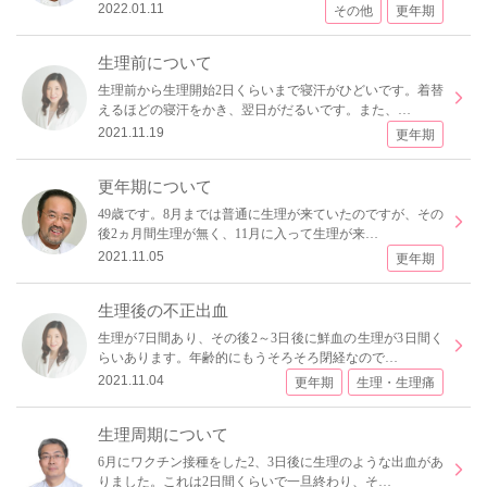
2022.01.11
その他
更年期
生理前について
生理前から生理開始2日くらいまで寝汗がひどいです。着替
えるほどの寝汗をかき、翌日がだるいです。また、…
2021.11.19
更年期
更年期について
49歳です。8月までは普通に生理が来ていたのですが、その
後2ヵ月間生理が無く、11月に入って生理が来…
2021.11.05
更年期
生理後の不正出血
生理が7日間あり、その後2～3日後に鮮血の生理が3日間く
らいあります。年齢的にもうそろそろ閉経なので…
2021.11.04
更年期
生理・生理痛
生理周期について
6月にワクチン接種をした2、3日後に生理のような出血があ
りました。これは2日間くらいで一旦終わり、そ…