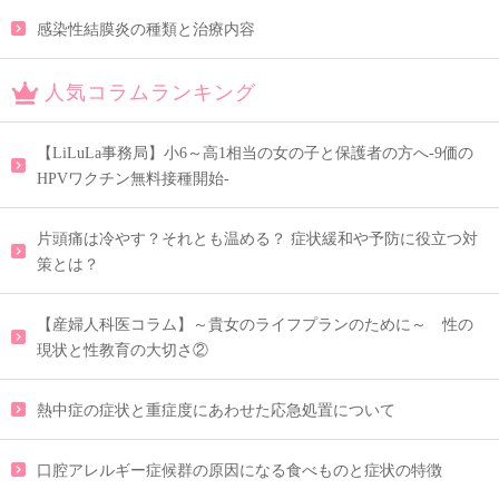
感染性結膜炎の種類と治療内容
人気コラムランキング
【LiLuLa事務局】小6～高1相当の女の子と保護者の方へ-9価の
HPVワクチン無料接種開始-
片頭痛は冷やす？それとも温める？ 症状緩和や予防に役立つ対
策とは？
【産婦人科医コラム】～貴女のライフプランのために～ 性の
現状と性教育の大切さ②
熱中症の症状と重症度にあわせた応急処置について
口腔アレルギー症候群の原因になる食べものと症状の特徴