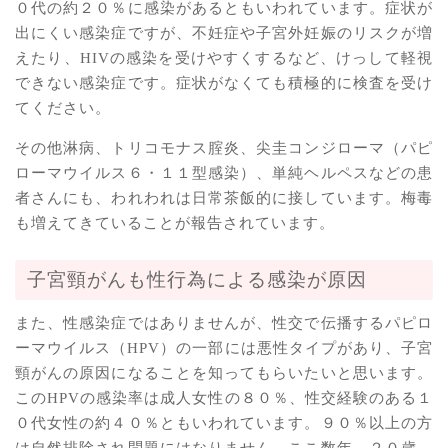
０代の約２０％に感染があるともいわれています。症状が
出にくい感染症ですが、不妊症や子宮外妊娠のリスクが増
えたり、HIVの感染を受けやすくするなど、けっして軽視
できない感染症です。症状がなくても積極的に検査を受け
てください。
その他淋病、トリコモナス腟炎、尖圭コンジローマ（パピ
ローマウイルス６・１１型感染）、単純ヘルペスなどの患
者さんにも、われわれは日常茶飯的に接しています。梅毒
も増えてきていることが報告されています。
子宮頸がんも性行為による感染が原因
また、性感染症ではありませんが、性交で伝播するパピロ
ーマウイルス（HPV）の一部には悪性タイプがあり、子宮
頸がんの原因になることを知ってもらいたいと思います。
このHPVの感染率は成人女性の８０％、性交経験のある１
０代女性の約４０％ともいわれています。９０％以上の方
は自然排除され問題にはなりません。ここ数年、２０歳―