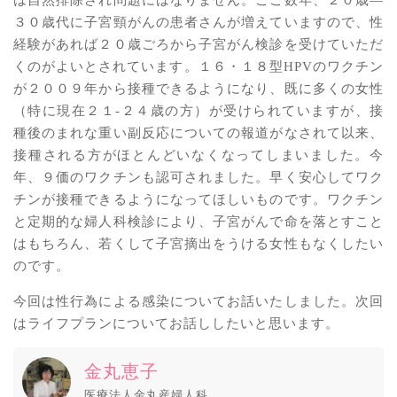
３０歳代に子宮頸がんの患者さんが増えていますので、性
経験があれば２０歳ごろから子宮がん検診を受けていただ
くのがよいとされています。１６・１８型HPVのワクチン
が２００９年から接種できるようになり、既に多くの女性
（特に現在２１-２４歳の方）が受けられていますが、接
種後のまれな重い副反応についての報道がなされて以来、
接種される方がほとんどいなくなってしまいました。今
年、９価のワクチンも認可されました。早く安心してワク
チンが接種できるようになってほしいものです。ワクチン
と定期的な婦人科検診により、子宮がんで命を落とすこと
はもちろん、若くして子宮摘出をうける女性もなくしたい
のです。
今回は性行為による感染についてお話いたしました。次回
はライフプランについてお話ししたいと思います。
金丸恵子
医療法人金丸産婦人科