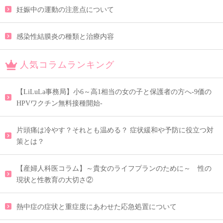
妊娠中の運動の注意点について
感染性結膜炎の種類と治療内容
人気コラムランキング
【LiLuLa事務局】小6～高1相当の女の子と保護者の方へ-9価の
HPVワクチン無料接種開始-
片頭痛は冷やす？それとも温める？ 症状緩和や予防に役立つ対
策とは？
【産婦人科医コラム】～貴女のライフプランのために～ 性の
現状と性教育の大切さ②
熱中症の症状と重症度にあわせた応急処置について