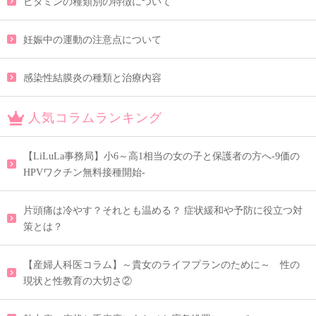
ビタミンの種類別の特徴について
妊娠中の運動の注意点について
感染性結膜炎の種類と治療内容
人気コラムランキング
【LiLuLa事務局】小6～高1相当の女の子と保護者の方へ-9価の
HPVワクチン無料接種開始-
片頭痛は冷やす？それとも温める？ 症状緩和や予防に役立つ対
策とは？
【産婦人科医コラム】～貴女のライフプランのために～ 性の
現状と性教育の大切さ②