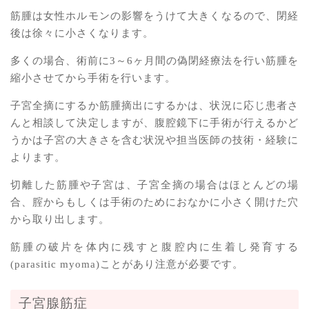
筋腫は女性ホルモンの影響をうけて大きくなるので、閉経
後は徐々に小さくなります。
多くの場合、術前に3～6ヶ月間の偽閉経療法を行い筋腫を
縮小させてから手術を行います。
子宮全摘にするか筋腫摘出にするかは、状況に応じ患者さ
んと相談して決定しますが、腹腔鏡下に手術が行えるかど
うかは子宮の大きさを含む状況や担当医師の技術・経験に
よります。
切離した筋腫や子宮は、子宮全摘の場合はほとんどの場
合、腟からもしくは手術のためにおなかに小さく開けた穴
から取り出します。
筋腫の破片を体内に残すと腹腔内に生着し発育する
(parasitic myoma)ことがあり注意が必要です。
子宮腺筋症