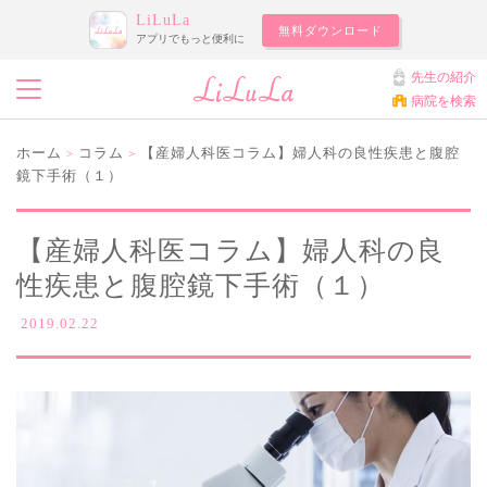
LiLuLa
無料ダウンロード
アプリでもっと便利に
先生の紹介
病院を検索
ホーム
コラム
【産婦人科医コラム】婦人科の良性疾患と腹腔
>
>
鏡下手術（１）
【産婦人科医コラム】婦人科の良
性疾患と腹腔鏡下手術（１）
2019.02.22