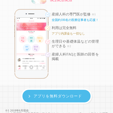
産婦人科の専門医が監修
※1
全国約100名の医療従事者も応援！
利用は完全無料
アプリ内課金も一切なし
生理日や基礎体温などの
管理
ができる
※2
産婦人科FAQと医師の回答を
掲載
アプリを無料ダウンロード
※1 2018年6月現在