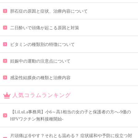
胆石症の原因と症状、治療内容について
二日酔いで頭痛が起こる原因と対策
ビタミンの種類別の特徴について
妊娠中の運動の注意点について
感染性結膜炎の種類と治療内容
人気コラムランキング
【LiLuLa事務局】小6～高1相当の女の子と保護者の方へ-9価の
HPVワクチン無料接種開始-
片頭痛は冷やす？それとも温める？ 症状緩和や予防に役立つ対