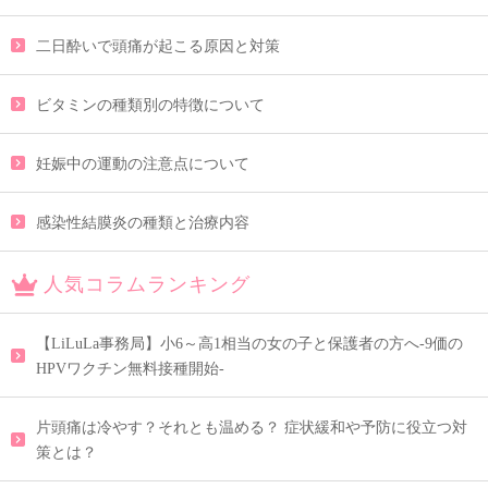
二日酔いで頭痛が起こる原因と対策
ビタミンの種類別の特徴について
妊娠中の運動の注意点について
感染性結膜炎の種類と治療内容
人気コラムランキング
【LiLuLa事務局】小6～高1相当の女の子と保護者の方へ-9価の
HPVワクチン無料接種開始-
片頭痛は冷やす？それとも温める？ 症状緩和や予防に役立つ対
策とは？