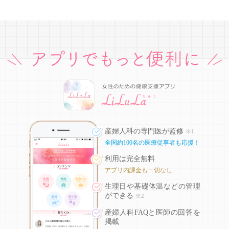
産婦人科の専門医が監修
※1
全国約100名の医療従事者も応援！
利用は完全無料
アプリ内課金も一切なし
生理日や基礎体温などの
管理
ができる
※2
産婦人科FAQと医師の回答を
掲載