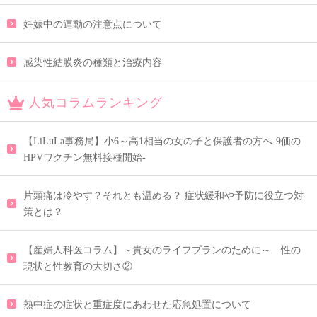
妊娠中の運動の注意点について
感染性結膜炎の種類と治療内容
人気コラムランキング
【LiLuLa事務局】小6～高1相当の女の子と保護者の方へ-9価の
HPVワクチン無料接種開始-
片頭痛は冷やす？それとも温める？ 症状緩和や予防に役立つ対
策とは？
【産婦人科医コラム】～貴女のライフプランのために～ 性の
現状と性教育の大切さ②
熱中症の症状と重症度にあわせた応急処置について