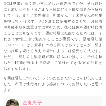
OCは効果が高く若い方に適した避妊法ですが、それ以外
にも若い女性をさまざまな月経に伴う不快や悩みから解放
してくれ、また子宮内膜症・卵巣がん・子宮体がんの発生
を抑えてくれます。OCを適切に使用することで、月経痛
や月経不順を放置せずにすむため、後に妊娠を望む時に備
えることにもなります。望む時期に妊娠するためには、そ
れまで女性主導で避妊することが重要です。緊急避妊薬
（After Pill）は、安易にのめる薬ではありませんが、望ま
ない妊娠を避けるうえで場合によっては必要な方法です。
ただし、繰り返し緊急避妊薬に頼るのではなく、子供を持
ちたい時期が来るまで継続して避妊ができるOCの利用を
おすすめします。
今回は避妊について知っていただきたいことをお伝えしま
した。次回は性行為による感染についてお話したいと思い
ます。
金丸恵子