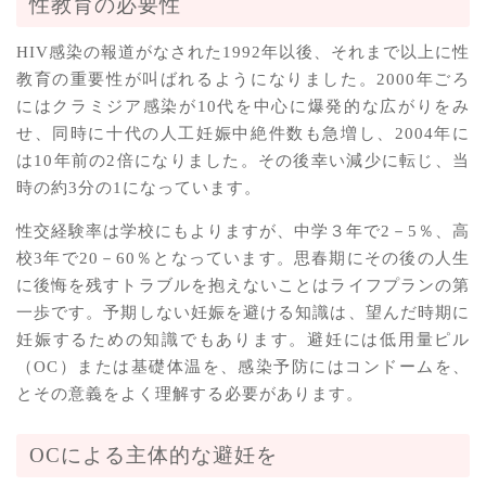
性教育の必要性
HIV感染の報道がなされた1992年以後、それまで以上に性
教育の重要性が叫ばれるようになりました。2000年ごろ
にはクラミジア感染が10代を中心に爆発的な広がりをみ
せ、同時に十代の人工妊娠中絶件数も急増し、2004年に
は10年前の2倍になりました。その後幸い減少に転じ、当
時の約3分の1になっています。
性交経験率は学校にもよりますが、中学３年で2－5％、高
校3年で20－60％となっています。思春期にその後の人生
に後悔を残すトラブルを抱えないことはライフプランの第
一歩です。予期しない妊娠を避ける知識は、望んだ時期に
妊娠するための知識でもあります。避妊には低用量ピル
（OC）または基礎体温を、感染予防にはコンドームを、
とその意義をよく理解する必要があります。
OCによる主体的な避妊を