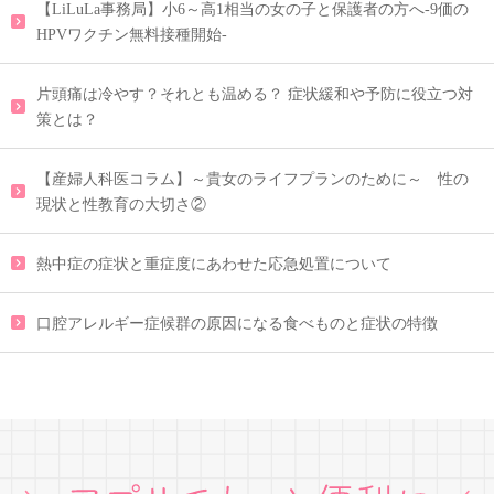
【LiLuLa事務局】小6～高1相当の女の子と保護者の方へ-9価の
HPVワクチン無料接種開始-
片頭痛は冷やす？それとも温める？ 症状緩和や予防に役立つ対
策とは？
【産婦人科医コラム】～貴女のライフプランのために～ 性の
現状と性教育の大切さ②
熱中症の症状と重症度にあわせた応急処置について
口腔アレルギー症候群の原因になる食べものと症状の特徴