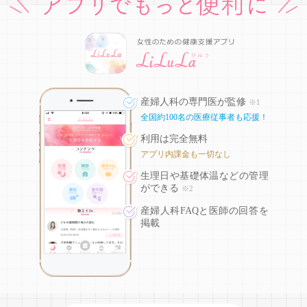
産婦人科の専門医が監修
※1
全国約100名の医療従事者も応援！
利用は完全無料
アプリ内課金も一切なし
生理日や基礎体温などの
管理
ができる
※2
産婦人科FAQと医師の回答を
掲載