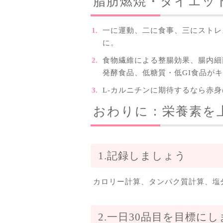
脂肪燃焼・ダイエッ
一に運動、二に食事、三にストレ
に。
食物繊維による整腸効果、腸内細
発酵食品、低糖質・低GI食品が
L-カルニチンに期待するなら赤
おわりに：栄養素を
1.記録しましょう
カロリー計算、タンパク質計算、塩
2.一日30品目を目標に