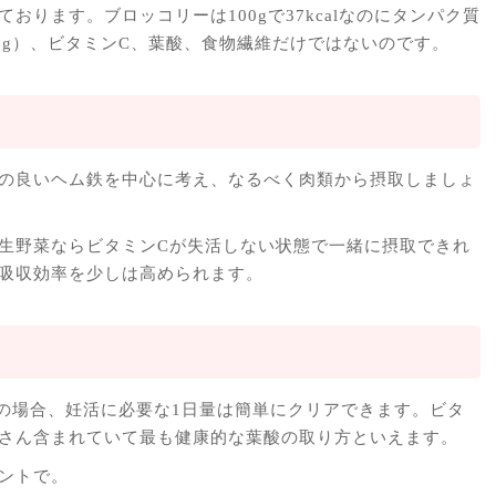
おります。ブロッコリーは100gで37kcalなのにタンパク質
は3.3g）、ビタミンC、葉酸、食物繊維だけではないのです。
の良いヘム鉄を中心に考え、なるべく肉類から摂取しましょ
生野菜ならビタミンCが失活しない状態で一緒に摂取できれ
吸収効率を少しは高められます。
どの場合、妊活に必要な1日量は簡単にクリアできます。ビタ
さん含まれていて最も健康的な葉酸の取り方といえます。
ントで。