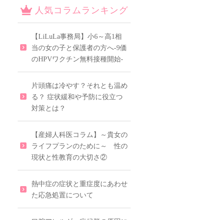
人気コラムランキング
【LiLuLa事務局】小6～高1相
当の女の子と保護者の方へ-9価
のHPVワクチン無料接種開始-
片頭痛は冷やす？それとも温め
る？ 症状緩和や予防に役立つ
対策とは？
【産婦人科医コラム】～貴女の
ライフプランのために～ 性の
現状と性教育の大切さ②
熱中症の症状と重症度にあわせ
た応急処置について