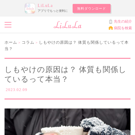
LiLuLa
無料ダウンロード
アプリでもっと便利に
先生の紹介
病院を検索
ホーム
コラム
しもやけの原因は？ 体質も関係しているって本
>
>
当？
しもやけの原因は？ 体質も関係し
ているって本当？
2023.02.09