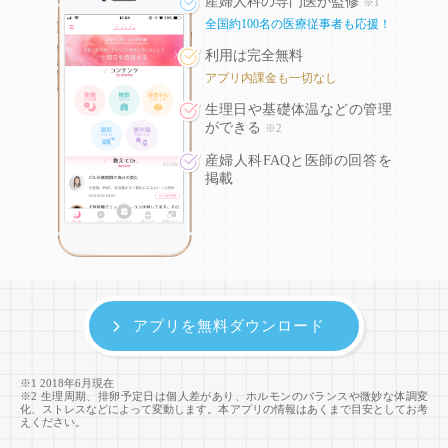
産婦人科の専門医が監修
※1
全国約100名の医療従事者も応援！
利用は完全無料
アプリ内課金も一切なし
生理日や基礎体温などの
管理
ができる
※2
産婦人科FAQと医師の回答を
掲載
アプリを無料ダウンロード
※1 2018年6月現在
※2 生理周期、排卵予定日は個人差があり、ホルモンのバランスや微妙な体調変
化、ストレスなどによって変動します。本アプリの情報はあくまで目安としてお考
えください。