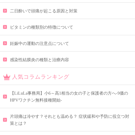
二日酔いで頭痛が起こる原因と対策
ビタミンの種類別の特徴について
妊娠中の運動の注意点について
感染性結膜炎の種類と治療内容
人気コラムランキング
【LiLuLa事務局】小6～高1相当の女の子と保護者の方へ-9価の
HPVワクチン無料接種開始-
片頭痛は冷やす？それとも温める？ 症状緩和や予防に役立つ対
策とは？