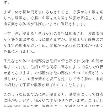
す。
まず、体が長時間寒さにさらされると、心臓から血液を送
り出す動脈と、心臓に血液を送り返す静脈が収縮して、皮
膚表面から体温が逃げないように調節されます。
一方、体が温まるとそれぞれの血管は拡張され、皮膚表面
から熱を放出するように働きますが、動脈よりも静脈の方
が血管の拡張が遅いため、動脈から流れ込む血液がうまく
静脈に入れません。
手足などの体の末端部分は毛細血管と呼ばれる細い血管が
集まっており、毛細血管も同様に寒さによって縮んで血行
が悪くなります。末端部分は他の部分に比べて血流がうっ
滞しやすく、血流が滞ると炎症を起こして赤く腫れ、末端
の細胞まで栄養や酸素が運ばれにくくなります。
このような状態で急に体が温まると、温度差によって血流
に障がいが起き、痛みやむずがゆさを伴います。これがし
もやけの仕組みです。温度差によって引き起こされやすい