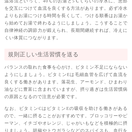
温浴法といって、40℃のお湯と5℃くらいの冷水に、患部
を交互につけて血流を良くする方法があります。必ず冷水
よりもお湯につける時間を長くして、つける順番はお湯か
ら始めてお湯で終わるようにしましょう。こうすることで
自律神経の調節力が鍛えられ、長期間継続すれば、冷えに
くい体質につながります。
規則正しい生活習慣を送る
バランスの取れた食事を心がけ、ビタミン不足にならない
ようにしましょう。ビタミンEは毛細血管を広げて血流を
良くする働きがあります。落花生、アーモンド、ひまわり
油などに豊富に含まれていますが、摂り過ぎは生活習慣病
の原因となるので注意が必要です。
なお、ビタミンCはビタミンEの吸収を助ける働きがある
ので、一緒に摂ることがおすすめです。ブロッコリーやピ
ーマン、イチゴやオレンジ、じゃがいもなどを積極的に摂
りましょう。胡椒やトウガラシなどのスパイスも、血行を