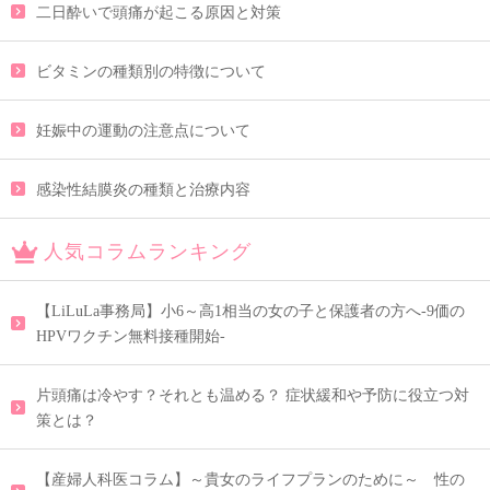
二日酔いで頭痛が起こる原因と対策
ビタミンの種類別の特徴について
妊娠中の運動の注意点について
感染性結膜炎の種類と治療内容
人気コラムランキング
【LiLuLa事務局】小6～高1相当の女の子と保護者の方へ-9価の
HPVワクチン無料接種開始-
片頭痛は冷やす？それとも温める？ 症状緩和や予防に役立つ対
策とは？
【産婦人科医コラム】～貴女のライフプランのために～ 性の