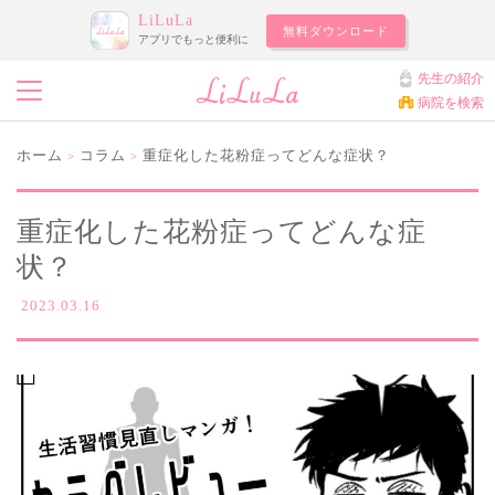
LiLuLa
無料ダウンロード
アプリでもっと便利に
先生の紹介
病院を検索
ホーム
コラム
重症化した花粉症ってどんな症状？
>
>
重症化した花粉症ってどんな症
状？
2023.03.16