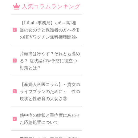
人気コラムランキング
【LiLuLa事務局】小6～高1相
当の女の子と保護者の方へ-9価
のHPVワクチン無料接種開始-
片頭痛は冷やす？それとも温め
る？ 症状緩和や予防に役立つ
対策とは？
【産婦人科医コラム】～貴女の
ライフプランのために～ 性の
現状と性教育の大切さ②
熱中症の症状と重症度にあわせ
た応急処置について