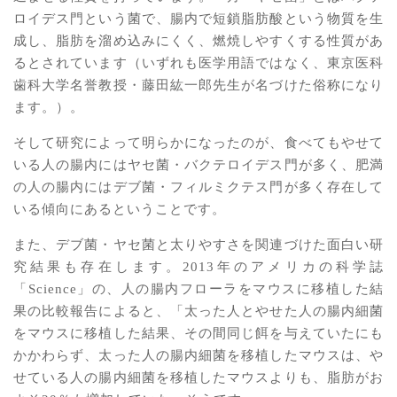
ロイデス門という菌で、腸内で短鎖脂肪酸という物質を生
成し、脂肪を溜め込みにくく、燃焼しやすくする性質があ
るとされています（いずれも医学用語ではなく、東京医科
歯科大学名誉教授・藤田紘一郎先生が名づけた俗称になり
ます。）。
そして研究によって明らかになったのが、食べてもやせて
いる人の腸内にはヤセ菌・バクテロイデス門が多く、肥満
の人の腸内にはデブ菌・フィルミクテス門が多く存在して
いる傾向にあるということです。
また、デブ菌・ヤセ菌と太りやすさを関連づけた面白い研
究結果も存在します。2013年のアメリカの科学誌
「Science」の、人の腸内フローラをマウスに移植した結
果の比較報告によると、「太った人とやせた人の腸内細菌
をマウスに移植した結果、その間同じ餌を与えていたにも
かかわらず、太った人の腸内細菌を移植したマウスは、や
せている人の腸内細菌を移植したマウスよりも、脂肪がお