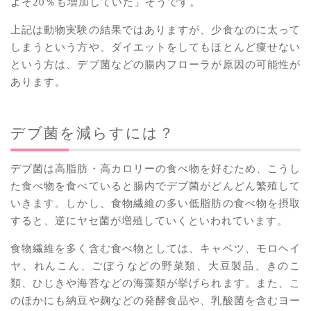
よそ20％も増加していた」そうです。
上記は動物実験の結果ではありますが、少食なのに太って
しまうという方や、ダイエットをしてもほとんど痩せない
という方は、デブ菌などの腸内フローラが原因の可能性が
あります。
デブ菌を減らすには？
デブ菌は高脂肪・高カロリーの食べ物を好むため、こうし
た食べ物を食べていると腸内でデブ菌がどんどん繁殖して
いきます。しかし、食物繊維の多い低脂肪の食べ物を摂取
すると、逆にヤセ菌が増殖していくといわれています。
食物繊維を多く含む食べ物としては、キャベツ、モロヘイ
ヤ、れんこん、ごぼうなどの野菜類、大豆製品、きのこ
類、ひじきや海苔などの海藻類が挙げられます。また、こ
のほかにも納豆や麹などの発酵食品や、乳酸菌を含むヨー