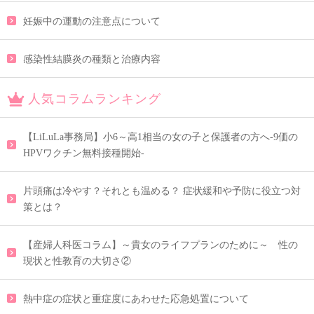
妊娠中の運動の注意点について
感染性結膜炎の種類と治療内容
人気コラムランキング
【LiLuLa事務局】小6～高1相当の女の子と保護者の方へ-9価の
HPVワクチン無料接種開始-
片頭痛は冷やす？それとも温める？ 症状緩和や予防に役立つ対
策とは？
【産婦人科医コラム】～貴女のライフプランのために～ 性の
現状と性教育の大切さ②
熱中症の症状と重症度にあわせた応急処置について