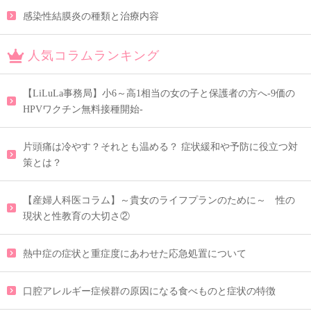
感染性結膜炎の種類と治療内容
人気コラムランキング
【LiLuLa事務局】小6～高1相当の女の子と保護者の方へ-9価の
HPVワクチン無料接種開始-
片頭痛は冷やす？それとも温める？ 症状緩和や予防に役立つ対
策とは？
【産婦人科医コラム】～貴女のライフプランのために～ 性の
現状と性教育の大切さ②
熱中症の症状と重症度にあわせた応急処置について
口腔アレルギー症候群の原因になる食べものと症状の特徴