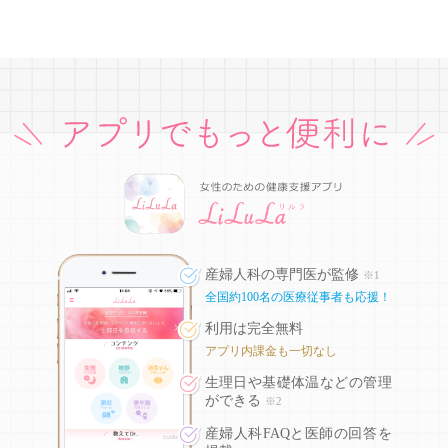
産婦人科の専門医が監修
※1
全国約100名の医療従事者も応援！
利用は完全無料
アプリ内課金も一切なし
生理日や基礎体温などの
管理
ができる
※2
産婦人科FAQと医師の回答を