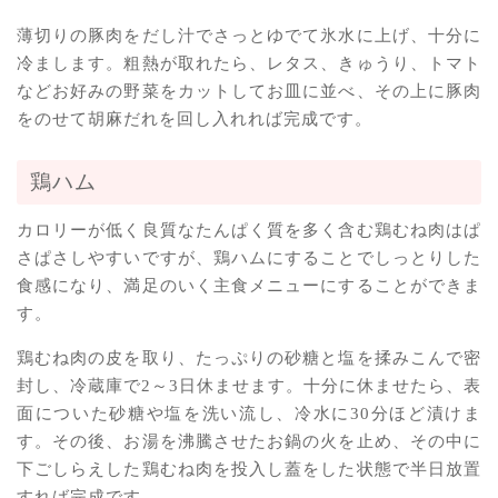
薄切りの豚肉をだし汁でさっとゆでて氷水に上げ、十分に
冷まします。粗熱が取れたら、レタス、きゅうり、トマト
などお好みの野菜をカットしてお皿に並べ、その上に豚肉
をのせて胡麻だれを回し入れれば完成です。
鶏ハム
カロリーが低く良質なたんぱく質を多く含む鶏むね肉はぱ
さぱさしやすいですが、鶏ハムにすることでしっとりした
食感になり、満足のいく主食メニューにすることができま
す。
鶏むね肉の皮を取り、たっぷりの砂糖と塩を揉みこんで密
封し、冷蔵庫で2～3日休ませます。十分に休ませたら、表
面についた砂糖や塩を洗い流し、冷水に30分ほど漬けま
す。その後、お湯を沸騰させたお鍋の火を止め、その中に
下ごしらえした鶏むね肉を投入し蓋をした状態で半日放置
すれば完成です。