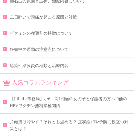
胆石症の原因と症状、治療内容について
二日酔いで頭痛が起こる原因と対策
ビタミンの種類別の特徴について
妊娠中の運動の注意点について
感染性結膜炎の種類と治療内容
人気コラムランキング
【LiLuLa事務局】小6～高1相当の女の子と保護者の方へ-9価の
HPVワクチン無料接種開始-
片頭痛は冷やす？それとも温める？ 症状緩和や予防に役立つ対
策とは？