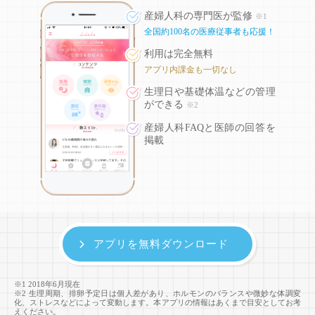
産婦人科の専門医が監修
※1
全国約100名の医療従事者も応援！
利用は完全無料
アプリ内課金も一切なし
生理日や基礎体温などの
管理
ができる
※2
産婦人科FAQと医師の回答を
掲載
アプリを無料ダウンロード
※1 2018年6月現在
※2 生理周期、排卵予定日は個人差があり、ホルモンのバランスや微妙な体調変
化、ストレスなどによって変動します。本アプリの情報はあくまで目安としてお考
えください。