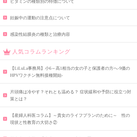
ビタミンの種類別の特徴について
妊娠中の運動の注意点について
感染性結膜炎の種類と治療内容
人気コラムランキング
【LiLuLa事務局】小6～高1相当の女の子と保護者の方へ-9価の
HPVワクチン無料接種開始-
片頭痛は冷やす？それとも温める？ 症状緩和や予防に役立つ対
策とは？
【産婦人科医コラム】～貴女のライフプランのために～ 性の
現状と性教育の大切さ②