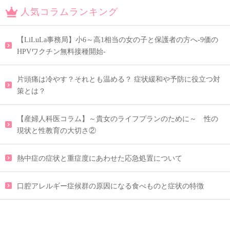
人気コラムランキング
【LiLuLa事務局】小6～高1相当の女の子と保護者の方へ-9価の
HPVワクチン無料接種開始-
片頭痛は冷やす？それとも温める？ 症状緩和や予防に役立つ対
策とは？
【産婦人科医コラム】～貴女のライフプランのために～ 性の
現状と性教育の大切さ②
熱中症の症状と重症度にあわせた応急処置について
口腔アレルギー症候群の原因になる食べものと症状の特徴