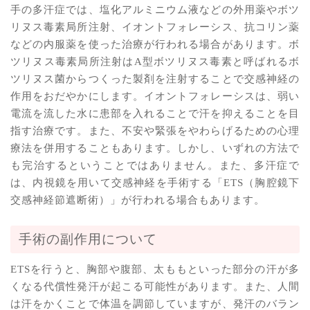
手の多汗症では、塩化アルミニウム液などの外用薬やボツ
リヌス毒素局所注射、イオントフォレーシス、抗コリン薬
などの内服薬を使った治療が行われる場合があります。ボ
ツリヌス毒素局所注射はA型ボツリヌス毒素と呼ばれるボ
ツリヌス菌からつくった製剤を注射することで交感神経の
作用をおだやかにします。イオントフォレーシスは、弱い
電流を流した水に患部を入れることで汗を抑えることを目
指す治療です。また、不安や緊張をやわらげるための心理
療法を併用することもあります。しかし、いずれの方法で
も完治するということではありません。また、多汗症で
は、内視鏡を用いて交感神経を手術する「ETS（胸腔鏡下
交感神経節遮断術）」が行われる場合もあります。
手術の副作用について
ETSを行うと、胸部や腹部、太ももといった部分の汗が多
くなる代償性発汗が起こる可能性があります。また、人間
は汗をかくことで体温を調節していますが、発汗のバラン