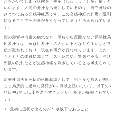
汗をかいてしまう状態を「手掌（しゅしょう）多汗症」と
いいます。人間の発汗を活発にしているのは、自立神経の
ひとつである交感神経系です。この交感神経の作用が過剰
になることで汗の量が多くなってしまうと考えられていま
す。
薬の影響や内臓の病気など、明らかな原因がない原発性局
所多汗症は、家族に多汗症の人がいるとなりやすいなど遺
伝が疑われており、現在も研究が行われています。また、
もともとの体質に加えて、ストレスや、緊張や不安、生活
習慣の乱れなどが交感神経を刺激しているとも考えられて
います。
原発性局所多汗症の診断基準として、明らかな原因が無い
まま局所的に過剰な発汗が6ヶ月以上続いていて、以下の6
項目中2項目以上を満たすことという基準が提唱されてい
ます。
最初に症状が出るのが25歳以下であること