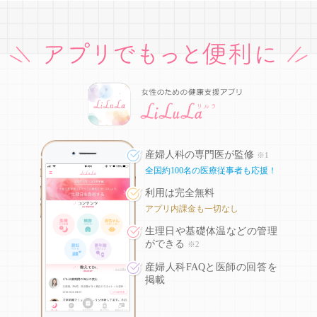
産婦人科の専門医が監修
※1
全国約100名の医療従事者も応援！
利用は完全無料
アプリ内課金も一切なし
生理日や基礎体温などの
管理
ができる
※2
産婦人科FAQと医師の回答を
掲載