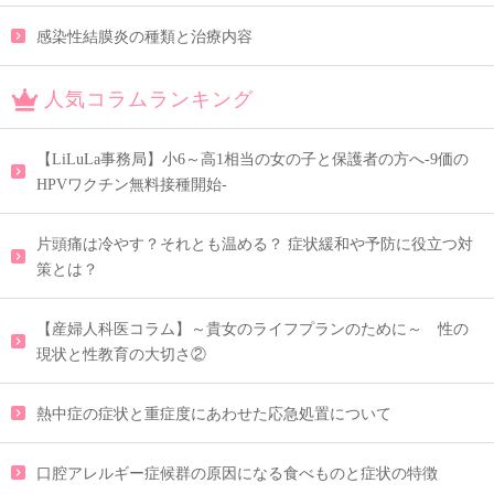
感染性結膜炎の種類と治療内容
人気コラムランキング
【LiLuLa事務局】小6～高1相当の女の子と保護者の方へ-9価の
HPVワクチン無料接種開始-
片頭痛は冷やす？それとも温める？ 症状緩和や予防に役立つ対
策とは？
【産婦人科医コラム】～貴女のライフプランのために～ 性の
現状と性教育の大切さ②
熱中症の症状と重症度にあわせた応急処置について
口腔アレルギー症候群の原因になる食べものと症状の特徴