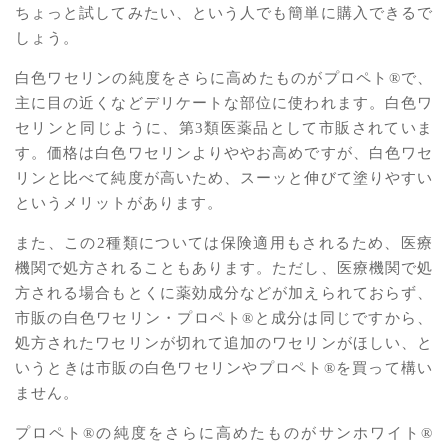
ちょっと試してみたい、という人でも簡単に購入できるで
しょう。
白色ワセリンの純度をさらに高めたものがプロペト®︎で、
主に目の近くなどデリケートな部位に使われます。白色ワ
セリンと同じように、第3類医薬品として市販されていま
す。価格は白色ワセリンよりややお高めですが、白色ワセ
リンと比べて純度が高いため、スーッと伸びて塗りやすい
というメリットがあります。
また、この2種類については保険適用もされるため、医療
機関で処方されることもあります。ただし、医療機関で処
方される場合もとくに薬効成分などが加えられておらず、
市販の白色ワセリン・プロペト®︎と成分は同じですから、
処方されたワセリンが切れて追加のワセリンがほしい、と
いうときは市販の白色ワセリンやプロペト®︎を買って構い
ません。
プロペト®︎の純度をさらに高めたものがサンホワイト®︎