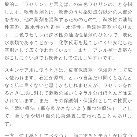
般的に「ワセリン」と言えばこの白色ワセリンのことを指
します。軟膏基剤とは、軟膏のうち薬効成分以外の大部分
を占め、他の薬剤を混和するためのもので、疎水性の油脂
性基剤、親水性の乳剤性・水溶性・懸濁性基剤がありま
す。白色ワセリンは疎水性の油脂性基剤のひとつで、炭化
水素類であることから、化学反応を起こしにくい安定した
基剤として広く使われています。また、アレルギー反応を
起こしにくい点でも軟膏として使用しやすいです。
スキンケア用に使うときは、皮膚保護剤・保湿剤として広
く使われます。石油が原料、という言葉だけ聞くとなんと
なく肌に良くないと思うかもしれませんが、ワセリンを作
るときに肌に対して刺激の強いミネラル分はほとんど除去
されています。また、その保護剤・保湿剤としての性質か
ら「潤い療法（傷を乾かさないよう保つ治療法）」とし
て、擦り傷や切り傷の応急処置に使われることもありま
す。
一方、使用感としてベタつく、顔に塗るとテカリが目立つ