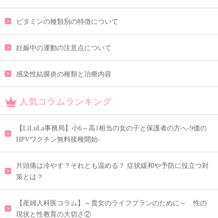
ビタミンの種類別の特徴について
妊娠中の運動の注意点について
感染性結膜炎の種類と治療内容
人気コラムランキング
【LiLuLa事務局】小6～高1相当の女の子と保護者の方へ-9価の
HPVワクチン無料接種開始-
片頭痛は冷やす？それとも温める？ 症状緩和や予防に役立つ対
策とは？
【産婦人科医コラム】～貴女のライフプランのために～ 性の
現状と性教育の大切さ②