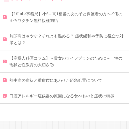
【LiLuLa事務局】小6～高1相当の女の子と保護者の方へ-9価の
HPVワクチン無料接種開始-
片頭痛は冷やす？それとも温める？ 症状緩和や予防に役立つ対
策とは？
【産婦人科医コラム】～貴女のライフプランのために～ 性の
現状と性教育の大切さ②
熱中症の症状と重症度にあわせた応急処置について
口腔アレルギー症候群の原因になる食べものと症状の特徴