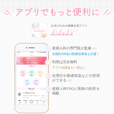
産婦人科の専門医が監修
※1
全国約100名の医療従事者も応援！
利用は完全無料
アプリ内課金も一切なし
生理日や基礎体温などの
管理
ができる
※2
産婦人科FAQと医師の回答を
掲載