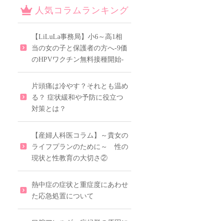
人気コラムランキング
【LiLuLa事務局】小6～高1相
当の女の子と保護者の方へ-9価
のHPVワクチン無料接種開始-
片頭痛は冷やす？それとも温め
る？ 症状緩和や予防に役立つ
対策とは？
【産婦人科医コラム】～貴女の
ライフプランのために～ 性の
現状と性教育の大切さ②
熱中症の症状と重症度にあわせ
た応急処置について