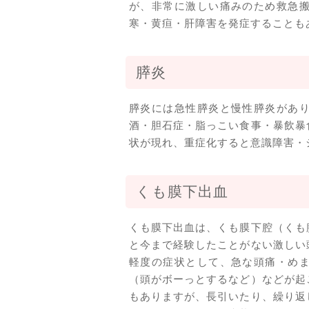
が、非常に激しい痛みのため救急
寒・黄疸・肝障害を発症することも
膵炎
膵炎には急性膵炎と慢性膵炎があ
酒・胆石症・脂っこい食事・暴飲暴
状が現れ、重症化すると意識障害・
くも膜下出血
くも膜下出血は、くも膜下腔（くも
と今まで経験したことがない激しい
軽度の症状として、急な頭痛・め
（頭がボーっとするなど）などが起
もありますが、長引いたり、繰り返