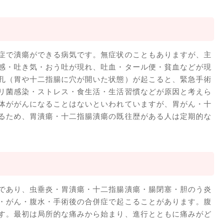
症で潰瘍ができる病気です。無症状のこともありますが、主
感・吐き気・おう吐が現れ、吐血・タール便・貧血などが現
孔（胃や十二指腸に穴が開いた状態）が起こると、緊急手術
リ菌感染・ストレス・食生活・生活習慣などが原因と考えら
体ががんになることはないといわれていますが、胃がん・十
るため、胃潰瘍・十二指腸潰瘍の既往歴がある人は定期的な
であり、虫垂炎・胃潰瘍・十二指腸潰瘍・腸閉塞・胆のう炎
・がん・腹水・手術後の合併症で起こることがあります。腹
す。最初は局所的な痛みから始まり、進行とともに痛みがど