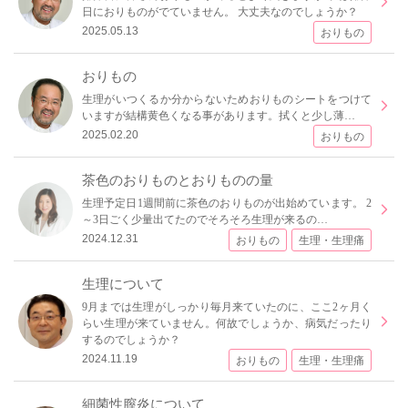
日におりものがでていません。 大丈夫なのでしょうか？
2025.05.13
おりもの
おりもの
生理がいつくるか分からないためおりものシートをつけて
いますが結構黄色くなる事があります。拭くと少し薄…
2025.02.20
おりもの
茶色のおりものとおりものの量
生理予定日1週間前に茶色のおりものが出始めています。 2
～3日ごく少量出てたのでそろそろ生理が来るの…
2024.12.31
おりもの
生理・生理痛
生理について
9月までは生理がしっかり毎月来ていたのに、ここ2ヶ月く
らい生理が来ていません。何故でしょうか、病気だったり
するのでしょうか？
2024.11.19
おりもの
生理・生理痛
細菌性膣炎について