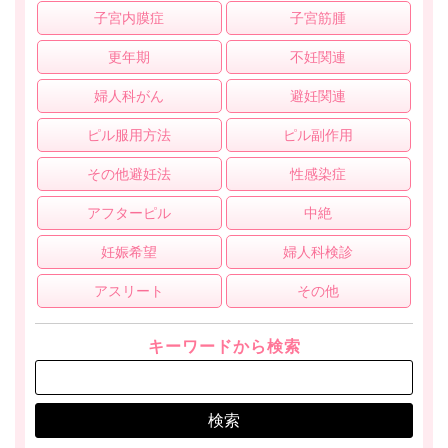
子宮内膜症
子宮筋腫
更年期
不妊関連
婦人科がん
避妊関連
ピル服用方法
ピル副作用
その他避妊法
性感染症
アフターピル
中絶
妊娠希望
婦人科検診
アスリート
その他
キーワードから検索