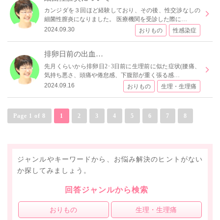
カンジダを３回ほど経験しており、その後、性交渉なしの
細菌性膣炎になりました。 医療機関を受診した際に…
2024.09.30
おりもの
性感染症
排卵日前の出血…
先月くらいから排卵日2･3日前に生理前に似た症状(腰痛、
気持ち悪さ、頭痛や倦怠感、下腹部が重く張る感…
2024.09.16
おりもの
生理・生理痛
Page 1 of 8
1
2
3
4
5
6
7
8
ジャンルやキーワードから、お悩み解決のヒントがない
か探してみましょう。
回答ジャンルから検索
おりもの
生理・生理痛