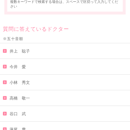
複数キーワードで検索する場合は、スペースで区切って入力してくだ
さい
質問に答えているドクター
※五十音順
井上 聡子
今井 愛
小林 秀文
高橋 敬一
谷口 武
蓮尾 豊