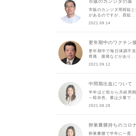
市販のカンジダの薬
市販のカンジダ用腟錠と
があるのですが、腟錠…
2021.09.14
更年期中のワクチン
更年期中で毎日体調不良
胃痛、腹痛などがあり…
2021.09.12
中間期出血について
半年ほど前から月経周期
～暗赤色、量は少量で…
2021.08.28
卵巣嚢腫持ちのコロ
卵巣嚢腫で半年に一度、