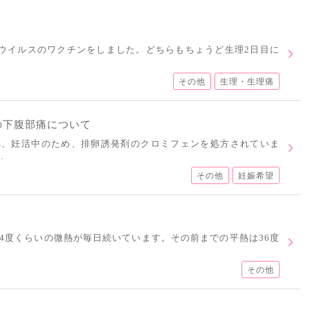
ナウイルスのワクチンをしました。どちらもちょうど生理2日目に
その他
生理・生理痛
の下腹部痛について
れ、妊活中のため、排卵誘発剤のクロミフェンを処方されていま
…
その他
妊娠希望
37.4度くらいの微熱が毎日続いています。その前までの平熱は36度
その他