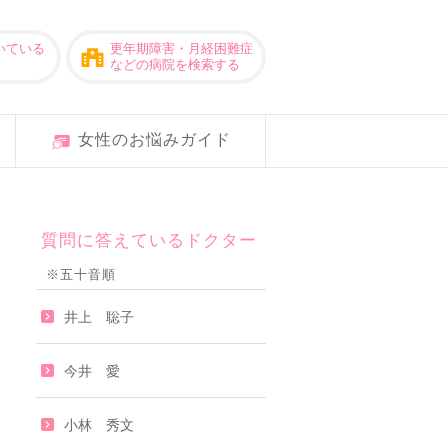
いている
更年期障害・月経困難症
などの病院を検索する
女性のお悩みガイド
質問に答えているドクター
※五十音順
井上 聡子
今井 愛
小林 秀文