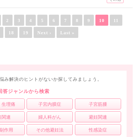
2
3
4
5
6
7
8
9
10
11
18
19
Next ›
Last »
悩み解決のヒントがないか探してみましょう。
回答ジャンルから検索
・生理痛
子宮内膜症
子宮筋腫
妊関連
婦人科がん
避妊関連
副作用
その他避妊法
性感染症