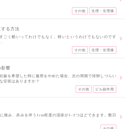
その他
生理・生理痛
にする方法
がすごく酷いってわけでもなく、軽いというわけでもないのです
…
その他
生理・生理痛
の影響
妊娠を希望した時に服用をやめた場合、次の周期で排卵しづらい
な症状はありますか？
その他
ピル副作用
に痛み、赤みを伴う1cm程度の湿疹が1~3つほどできます。数日
その他