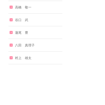
高橋 敬一
谷口 武
蓮尾 豊
八田 真理子
村上 雄太