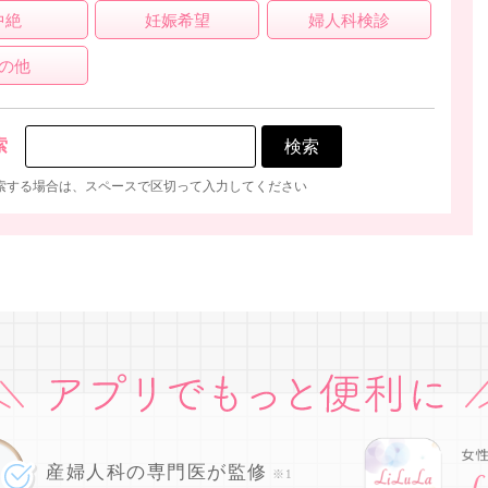
中絶
妊娠希望
婦人科検診
の他
索
索する場合は、スペースで区切って入力してください
産婦人科の専門医が監修
※1