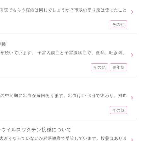
病院でもらう腟錠は同じでしょうか？市販の塗り薬は使ったこと
その他
接種
が続いています。 子宮内膜症と子宮腺筋症で、微熱、吐き気、
その他
更年期
の中間期に出血が毎回あります。出血は2～3日で終わり、鮮血
その他
ナウイルスワクチン接種について
大きくなっていないか経過観察で受診しています。投薬はありま