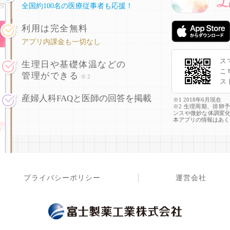
全国約100名の医療従事者も応援！
利用は完全無料
アプリ内課金も一切なし
ス
生理日や基礎体温などの
こ
管理ができる
※2
ス
産婦人科FAQと医師の回答を掲載
※1 2018年6月現在
※2 生理周期、排卵
ンスや微妙な体調変
本アプリの情報はあく
プライバシーポリシー
運営会社