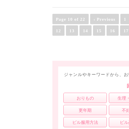
Page 10 of 22
‹ Previous
1
12
13
14
15
16
17
ジャンルやキーワードから、お
おりもの
生理
更年期
不
ピル服用方法
ピル